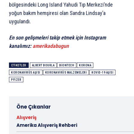
bölgesindeki Long Island Yahudi Tıp Merkezi’nde
yoğun bakım hemşiresi olan Sandra Lindsay’a
uygulandı.
En son gelişmeleri takip etmek için Instagram
kanalımız:
amerikadabugun
ETIKETLER
ALBERT BOURLA
BIONTECH
KORONA
KORONAVIRÜS AŞISI
KORONAVIRÜS MALZEMELERI
KOVID-19 AŞISI
PFIZER
Öne Çıkanlar
Alışveriş
Amerika Alışveriş Rehberi