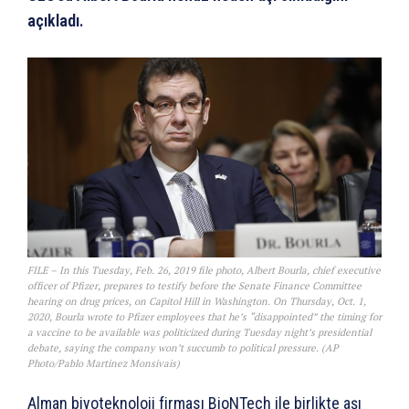
açıkladı.
FILE – In this Tuesday, Feb. 26, 2019 file photo, Albert Bourla, chief executive
officer of Pfizer, prepares to testify before the Senate Finance Committee
hearing on drug prices, on Capitol Hill in Washington. On Thursday, Oct. 1,
2020, Bourla wrote to Pfizer employees that he’s “disappointed” the timing for
a vaccine to be available was politicized during Tuesday night’s presidential
debate, saying the company won’t succumb to political pressure. (AP
Photo/Pablo Martinez Monsivais)
Alman biyoteknoloji firması BioNTech ile birlikte aşı