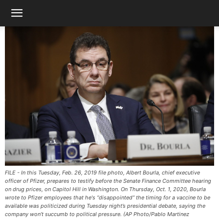
FILE - In this Tuesday, Feb. 26, 2019 file photo, Albert Bourla, chief executive
officer of Pfizer, prepares to testify before the Senate Finance Committee hearing
on drug prices, on Capitol Hill in Washington. On Thursday, Oct. 1, 2020, Bourla
wrote to Pfizer employees that he's “disappointed” the timing for a vaccine to be
available was politicized during Tuesday night’s presidential debate, saying the
company won’t succumb to political pressure. (AP Photo/Pablo Martinez