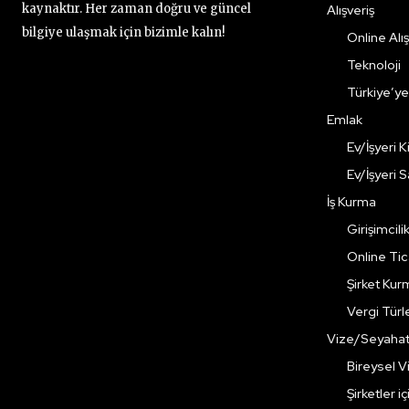
kaynaktır. Her zaman doğru ve güncel
Alışveriş
bilgiye ulaşmak için bizimle kalın!
Online Alış
Teknoloji
Türkiye’y
Emlak
Ev/İşyeri 
Ev/İşyeri 
İş Kurma
Girişimcili
Online Ti
Şirket Kur
Vergi Türle
Vize/Seyaha
Bireysel Vi
Şirketler i