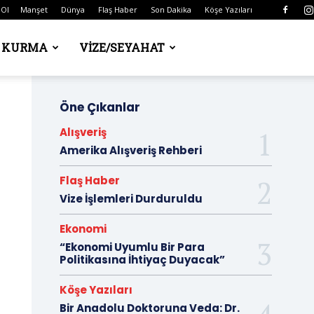
 Ol
Manşet
Dünya
Flaş Haber
Son Dakika
Köşe Yazıları
Ş KURMA
VIZE/SEYAHAT
Öne Çıkanlar
Alışveriş
Amerika Alışveriş Rehberi
Flaş Haber
Vize İşlemleri Durduruldu
Ekonomi
“Ekonomi Uyumlu Bir Para
Politikasına İhtiyaç Duyacak”
Köşe Yazıları
Bir Anadolu Doktoruna Veda: Dr.