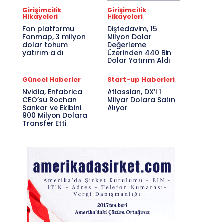
Girişimcilik
Girişimcilik
Hikayeleri
Hikayeleri
Fon platformu
Diştedavim, 15
Fonmap, 3 milyon
Milyon Dolar
dolar tohum
Değerleme
yatırım aldı
Üzerinden 440 Bin
Dolar Yatırım Aldı
Güncel Haberler
Start-up Haberleri
Nvidia, Enfabrica
Atlassian, DX’i 1
CEO’su Rochan
Milyar Dolara Satın
Sankar ve Ekibini
Alıyor
900 Milyon Dolara
Transfer Etti