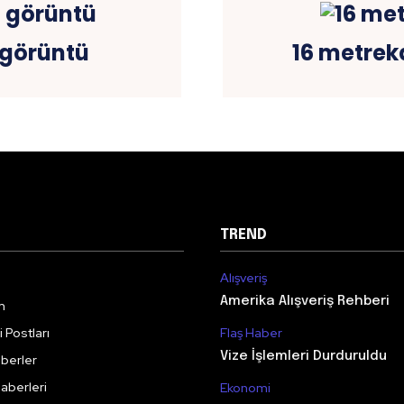
 görüntü
16 metreka
TREND
Alışveriş
Amerika Alışveriş Rehberi
m
 Postları
Flaş Haber
Vize İşlemleri Durduruldu
berler
aberleri
Ekonomi