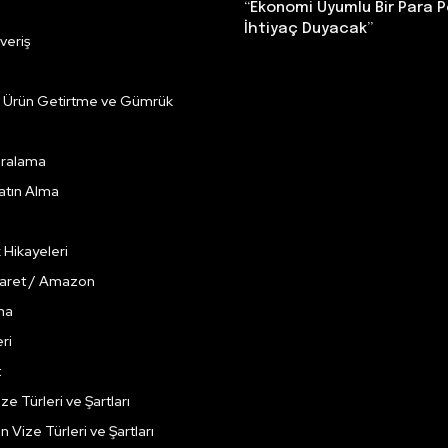
“Ekonomi Uyumlu Bir Para P
İhtiyaç Duyacak”
veriş
e Ürün Getirtme ve Gümrük
Kiralama
Satın Alma
k Hikayeleri
caret / Amazon
ma
ri
t
ze Türleri ve Şartları
çin Vize Türleri ve Şartları