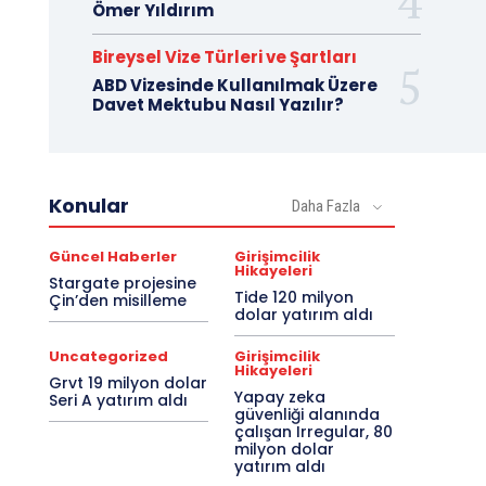
Ömer Yıldırım
Bireysel Vize Türleri ve Şartları
ABD Vizesinde Kullanılmak Üzere
Davet Mektubu Nasıl Yazılır?
Konular
Daha Fazla
Güncel Haberler
Girişimcilik
Hikayeleri
Stargate projesine
Tide 120 milyon
Çin’den misilleme
dolar yatırım aldı
Uncategorized
Girişimcilik
Hikayeleri
Grvt 19 milyon dolar
Yapay zeka
Seri A yatırım aldı
güvenliği alanında
çalışan Irregular, 80
milyon dolar
yatırım aldı