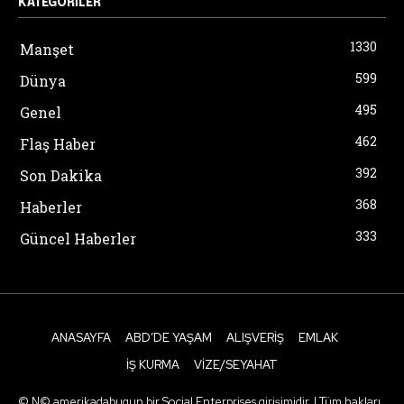
KATEGORILER
1330
Manşet
599
Dünya
495
Genel
462
Flaş Haber
392
Son Dakika
368
Haberler
333
Güncel Haberler
ANASAYFA
ABD’DE YAŞAM
ALIŞVERIŞ
EMLAK
İŞ KURMA
VIZE/SEYAHAT
© N© amerikadabugun bir Social Enterprises girişimidir. | Tüm hakları