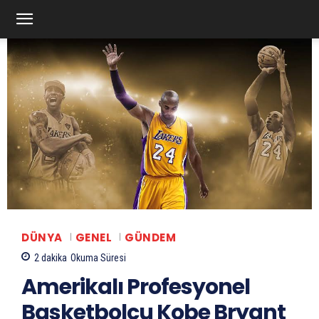
DÜNYA
GENEL
GÜNDEM
2
dakika
Okuma Süresi
Amerikalı Profesyonel
Basketbolcu Kobe Bryant