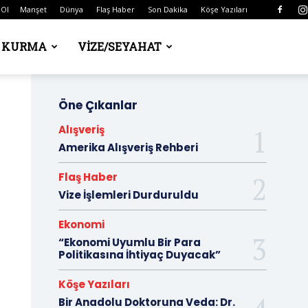
 Ol
Manşet
Dünya
Flaş Haber
Son Dakika
Köşe Yazıları
Ş KURMA
VIZE/SEYAHAT
Öne Çıkanlar
Alışveriş
Amerika Alışveriş Rehberi
Flaş Haber
Vize İşlemleri Durduruldu
Ekonomi
“Ekonomi Uyumlu Bir Para
Politikasına İhtiyaç Duyacak”
Köşe Yazıları
Bir Anadolu Doktoruna Veda: Dr.