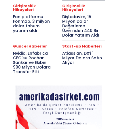
Girişimcilik
Girişimcilik
Hikayeleri
Hikayeleri
Fon platformu
Diştedavim, 15
Fonmap, 3 milyon
Milyon Dolar
dolar tohum
Değerleme
yatırım aldı
Üzerinden 440 Bin
Dolar Yatırım Aldı
Güncel Haberler
Start-up Haberleri
Nvidia, Enfabrica
Atlassian, DX’i 1
CEO’su Rochan
Milyar Dolara Satın
Sankar ve Ekibini
Alıyor
900 Milyon Dolara
Transfer Etti