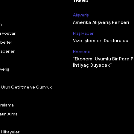
TREND
Alışveriş
Amerika Alışveriş Rehberi
m
 Postları
Flaş Haber
Vize İşlemleri Durduruldu
berler
aberleri
Ekonomi
“Ekonomi Uyumlu Bir Para P
İhtiyaç Duyacak”
veriş
e Ürün Getirtme ve Gümrük
Kiralama
Satın Alma
k Hikayeleri