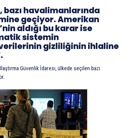
i, bazı havalimanlarında
emine geçiyor. Amerikan
nin aldığı bu karar ise
matik sistemin
ilerinin gizliliğinin ihlaline
.
laştırma Güvenlik İdaresi, ülkede seçilen bazı
or.