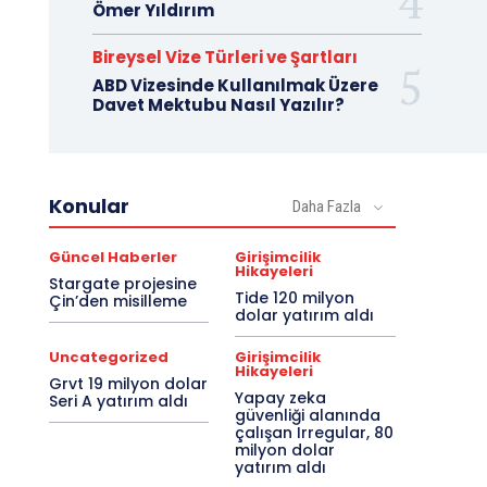
Ömer Yıldırım
Bireysel Vize Türleri ve Şartları
ABD Vizesinde Kullanılmak Üzere
Davet Mektubu Nasıl Yazılır?
Konular
Daha Fazla
Güncel Haberler
Girişimcilik
Hikayeleri
Stargate projesine
Tide 120 milyon
Çin’den misilleme
dolar yatırım aldı
Uncategorized
Girişimcilik
Hikayeleri
Grvt 19 milyon dolar
Yapay zeka
Seri A yatırım aldı
güvenliği alanında
çalışan Irregular, 80
milyon dolar
yatırım aldı