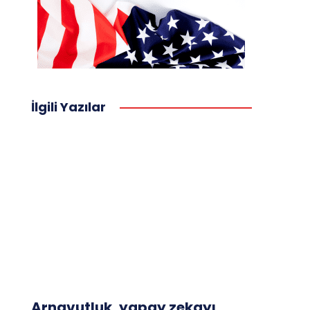
İlgili Yazılar
Arnavutluk, yapay zekayı