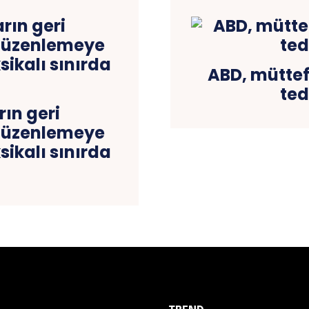
ABD, müttef
ted
ın geri
 düzenlemeye
sikalı sınırda