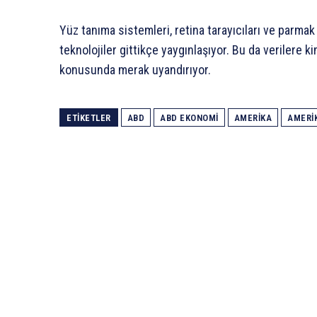
Yüz tanıma sistemleri, retina tarayıcıları ve parmak 
teknolojiler gittikçe yaygınlaşıyor. Bu da verilere k
konusunda merak uyandırıyor.
ETIKETLER
ABD
ABD EKONOMI
AMERIKA
AMERI