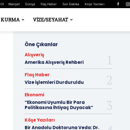
 Ol
Manşet
Dünya
Flaş Haber
Son Dakika
Köşe Yazıları
Ş KURMA
VIZE/SEYAHAT
Öne Çıkanlar
Alışveriş
Amerika Alışveriş Rehberi
Flaş Haber
Vize İşlemleri Durduruldu
Ekonomi
“Ekonomi Uyumlu Bir Para
Politikasına İhtiyaç Duyacak”
Köşe Yazıları
Bir Anadolu Doktoruna Veda: Dr.