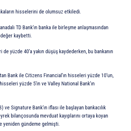
aların hisselerini de olumsuz etkiledi.
anadalı TD Bank’ın banka ile birleşme anlaşmasından
 değer kaybetti.
ri de yüzde 40’a yakın düşüş kaydederken, bu bankanın
an Bank ile Citizens Financial’ın hisseleri yüzde 10’un,
isseleri yüzde 5’in ve Valley National Bank’ın
 ve Signature Bank’ın iflası ile başlayan bankacılık
 çeyrek bilançosunda mevduat kayıplarını ortaya koyan
şle yeniden gündeme gelmişti.