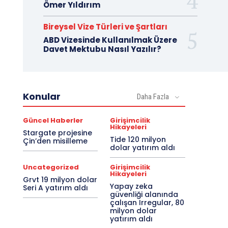
Ömer Yıldırım
Bireysel Vize Türleri ve Şartları
ABD Vizesinde Kullanılmak Üzere
Davet Mektubu Nasıl Yazılır?
Konular
Daha Fazla
Güncel Haberler
Girişimcilik
Hikayeleri
Stargate projesine
Tide 120 milyon
Çin’den misilleme
dolar yatırım aldı
Uncategorized
Girişimcilik
Hikayeleri
Grvt 19 milyon dolar
Yapay zeka
Seri A yatırım aldı
güvenliği alanında
çalışan Irregular, 80
milyon dolar
yatırım aldı