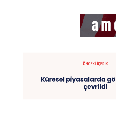
ÖNCEKI İÇERIK
Küresel piyasalarda gö
çevrildi