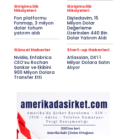
Girişimcilik
Girişimcilik
Hikayeleri
Hikayeleri
Fon platformu
Diştedavim, 15
Fonmap, 3 milyon
Milyon Dolar
dolar tohum
Değerleme
yatırım aldı
Üzerinden 440 Bin
Dolar Yatırım Aldı
Güncel Haberler
Start-up Haberleri
Nvidia, Enfabrica
Atlassian, DX’i 1
CEO’su Rochan
Milyar Dolara Satın
Sankar ve Ekibini
Alıyor
900 Milyon Dolara
Transfer Etti