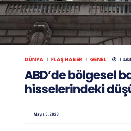
DÜNYA
FLAŞ HABER
GENEL
1
daki
ABD’de bölgesel b
hisselerindeki düş
Mayıs 5, 2023