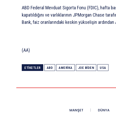
ABD Federal Mevduat Sigorta Fonu (FDIC), hafta baş
kapatıldığını ve varlıklarının JPMorgan Chase taraf
Bank, faiz oranlarındaki keskin yükselişin ardından
(AA)
ETIKETLER
ABD
AMERIKA
JOE BIDEN
USA
MANŞET
DÜNYA