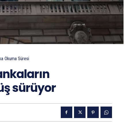
ka
Okuma Süresi
ankaların
üş sürüyor