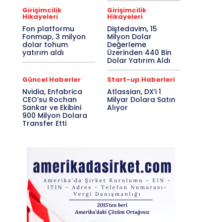
Girişimcilik
Girişimcilik
Hikayeleri
Hikayeleri
Fon platformu
Diştedavim, 15
Fonmap, 3 milyon
Milyon Dolar
dolar tohum
Değerleme
yatırım aldı
Üzerinden 440 Bin
Dolar Yatırım Aldı
Güncel Haberler
Start-up Haberleri
Nvidia, Enfabrica
Atlassian, DX’i 1
CEO’su Rochan
Milyar Dolara Satın
Sankar ve Ekibini
Alıyor
900 Milyon Dolara
Transfer Etti