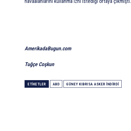
havaalanlarını kullanma izni istediği ortaya çıkmıştı.
AmerikadaBugun.com
Tuğçe Coşkun
ETIKETLER
ABD
GÜNEY KIBRISA ASKER İNDIRDI