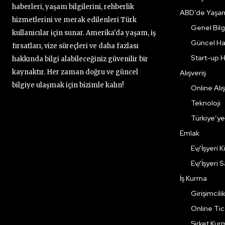
haberleri, yaşam bilgilerini, rehberlik
ABD’de Yaşa
hizmetlerini ve merak edilenleri Türk
Genel Bilgi
kullanıcılar için sunar. Amerika'da yaşam, iş
Güncel Ha
fırsatları, vize süreçleri ve daha fazlası
Start-up H
hakkında bilgi alabileceğiniz güvenilir bir
kaynaktır. Her zaman doğru ve güncel
Alışveriş
bilgiye ulaşmak için bizimle kalın!
Online Alış
Teknoloji
Türkiye’y
Emlak
Ev/İşyeri 
Ev/İşyeri 
İş Kurma
Girişimcili
Online Ti
Şirket Kur