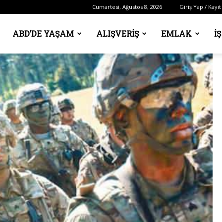
Cumartesi, Ağustos 8, 2026
Giriş Yap / Kayıt
ABD’DE YAŞAM
ALIŞVERIŞ
EMLAK
İ