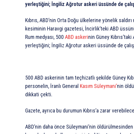
yerleştiğini; İngiliz Ağrotur askeri üssünde de çalı
Kıbrıs, ABD’nin Orta Doğu ülkelerine yönelik saldır
kesiminin Haravgi gazetesi, İncirlik’teki ABD üssün
Rum medyası, 500
ABD askeri
nin Güney Kıbrıs’tak
yerleştiğini; İngiliz Ağrotur askeri üssünde de çalı
500 ABD askerinin tam teçhizatlı şekilde Güney Kıb
personelin, İranlı General
Kasım Süleymani’
nin öld
dikkati çekti.
Gazete, ayrıca bu durumun Kıbrıs’a zarar verebileceğ
ABD’nin daha önce Süleymani’nin öldürülmesinden 