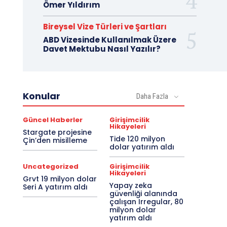
Ömer Yıldırım
Bireysel Vize Türleri ve Şartları
ABD Vizesinde Kullanılmak Üzere
Davet Mektubu Nasıl Yazılır?
Konular
Daha Fazla
Güncel Haberler
Girişimcilik
Hikayeleri
Stargate projesine
Tide 120 milyon
Çin’den misilleme
dolar yatırım aldı
Uncategorized
Girişimcilik
Hikayeleri
Grvt 19 milyon dolar
Yapay zeka
Seri A yatırım aldı
güvenliği alanında
çalışan Irregular, 80
milyon dolar
yatırım aldı