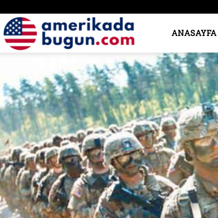
Amerika’da
ANASAYFA
Bugün