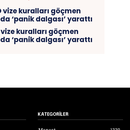
 vize kuralları göçmen
da ‘panik dalgası’ yarattı
KATEGORILER
Manşet
1330