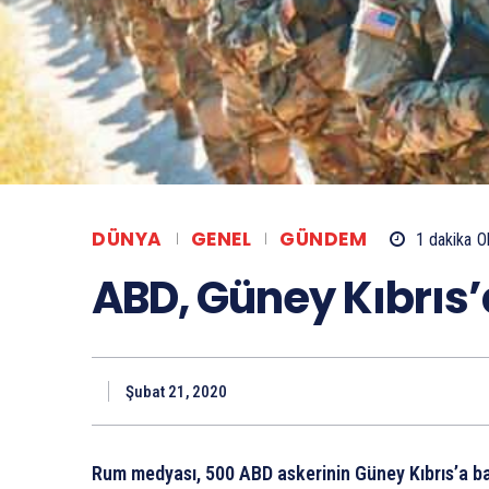
DÜNYA
GENEL
GÜNDEM
1
dakika
O
ABD, Güney Kıbrıs’
Şubat 21, 2020
Rum medyası, 500 ABD askerinin Güney Kıbrıs’a b