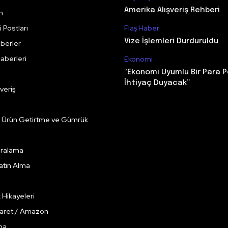
Amerika Alışveriş Rehberi
m
 Postları
Flaş Haber
Vize İşlemleri Durduruldu
berler
aberleri
Ekonomi
“Ekonomi Uyumlu Bir Para P
İhtiyaç Duyacak”
veriş
e Ürün Getirtme ve Gümrük
Kiralama
Satın Alma
k Hikayeleri
caret / Amazon
ma