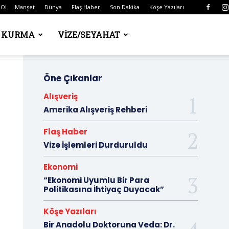
 Ol
Manşet
Dünya
Flaş Haber
Son Dakika
Köşe Yazıları
Ş KURMA
VIZE/SEYAHAT
Öne Çıkanlar
Alışveriş
Amerika Alışveriş Rehberi
Flaş Haber
Vize İşlemleri Durduruldu
Ekonomi
“Ekonomi Uyumlu Bir Para
Politikasına İhtiyaç Duyacak”
Köşe Yazıları
Bir Anadolu Doktoruna Veda: Dr.