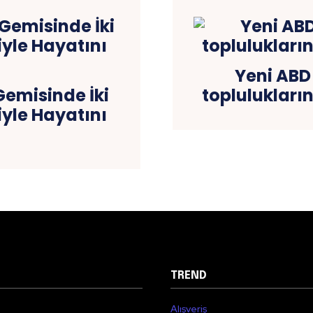
Yeni ABD
emisinde İki
toplulukların
iyle Hayatını
TREND
Alışveriş