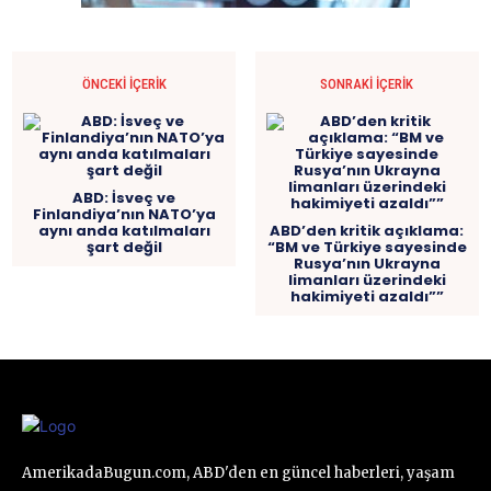
ÖNCEKI İÇERIK
SONRAKI İÇERIK
ABD: İsveç ve
Finlandiya’nın NATO’ya
aynı anda katılmaları
ABD’den kritik açıklama:
şart değil
“BM ve Türkiye sayesinde
Rusya’nın Ukrayna
limanları üzerindeki
hakimiyeti azaldı””
AmerikadaBugun.com, ABD'den en güncel haberleri, yaşam