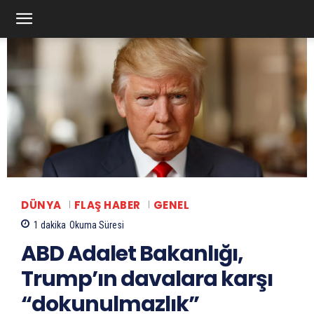
DÜNYA
FLAŞ HABER
GENEL
1
dakika
Okuma Süresi
ABD Adalet Bakanlığı,
Trump’ın davalara karşı
“dokunulmazlık”