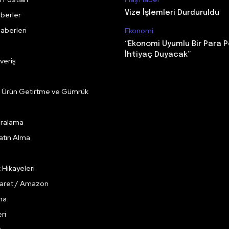
Vize İşlemleri Durduruldu
berler
aberleri
Ekonomi
“Ekonomi Uyumlu Bir Para P
İhtiyaç Duyacak”
veriş
e Ürün Getirtme ve Gümrük
Kiralama
Satın Alma
k Hikayeleri
caret / Amazon
ma
ri