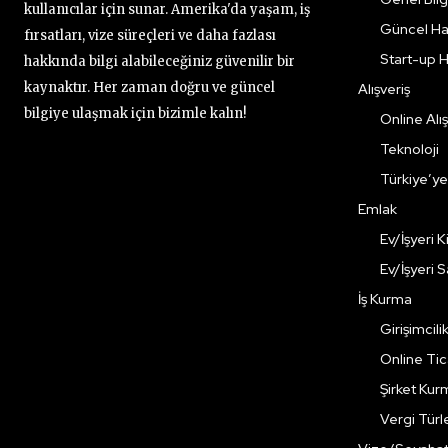
kullanıcılar için sunar. Amerika'da yaşam, iş
Güncel Ha
fırsatları, vize süreçleri ve daha fazlası
Start-up H
hakkında bilgi alabileceğiniz güvenilir bir
kaynaktır. Her zaman doğru ve güncel
Alışveriş
bilgiye ulaşmak için bizimle kalın!
Online Alış
Teknoloji
Türkiye’y
Emlak
Ev/İşyeri 
Ev/İşyeri 
İş Kurma
Girişimcili
Online Ti
Şirket Kur
Vergi Türle