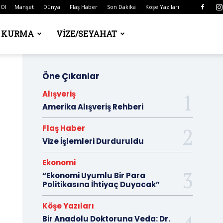
 Ol
Manşet
Dünya
Flaş Haber
Son Dakika
Köşe Yazıları
Ş KURMA
VIZE/SEYAHAT
Öne Çıkanlar
Alışveriş
Amerika Alışveriş Rehberi
Flaş Haber
Vize İşlemleri Durduruldu
Ekonomi
“Ekonomi Uyumlu Bir Para
Politikasına İhtiyaç Duyacak”
Köşe Yazıları
Bir Anadolu Doktoruna Veda: Dr.