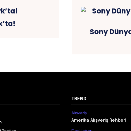
k’ta!
Sony Dünya
TREND
Alışveriş
Amerika Alışveriş Rehberi
m
 Postları
Flaş Haber