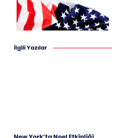
İlgili Yazılar
New York’ta Noel Etkinliği