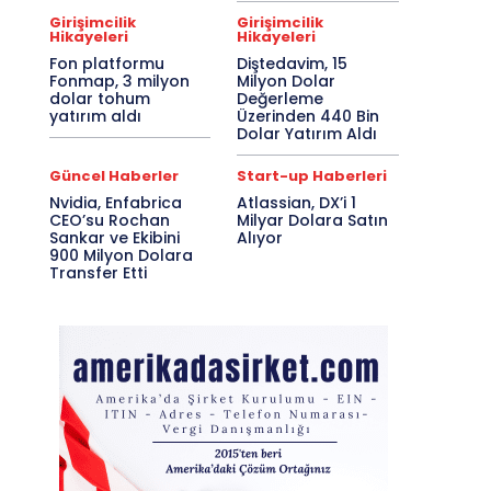
Girişimcilik
Girişimcilik
Hikayeleri
Hikayeleri
Fon platformu
Diştedavim, 15
Fonmap, 3 milyon
Milyon Dolar
dolar tohum
Değerleme
yatırım aldı
Üzerinden 440 Bin
Dolar Yatırım Aldı
Güncel Haberler
Start-up Haberleri
Nvidia, Enfabrica
Atlassian, DX’i 1
CEO’su Rochan
Milyar Dolara Satın
Sankar ve Ekibini
Alıyor
900 Milyon Dolara
Transfer Etti