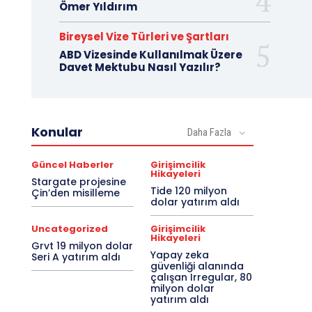
Ömer Yıldırım
Bireysel Vize Türleri ve Şartları
ABD Vizesinde Kullanılmak Üzere
Davet Mektubu Nasıl Yazılır?
Konular
Daha Fazla
Güncel Haberler
Girişimcilik
Hikayeleri
Stargate projesine
Tide 120 milyon
Çin’den misilleme
dolar yatırım aldı
Uncategorized
Girişimcilik
Hikayeleri
Grvt 19 milyon dolar
Yapay zeka
Seri A yatırım aldı
güvenliği alanında
çalışan Irregular, 80
milyon dolar
yatırım aldı