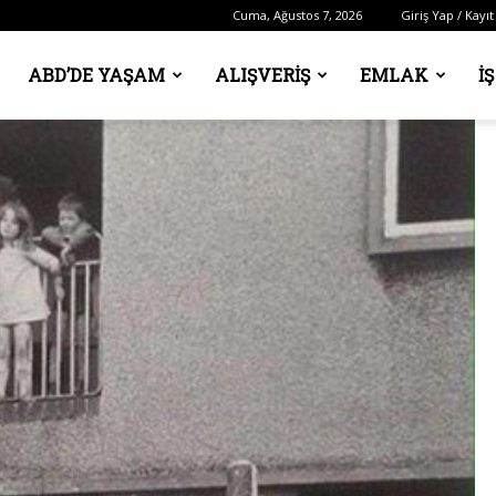
Cuma, Ağustos 7, 2026
Giriş Yap / Kayıt
ABD’DE YAŞAM
ALIŞVERIŞ
EMLAK
İ