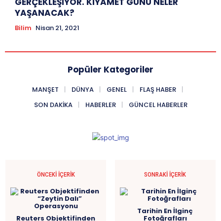
GERÇEKLEŞİYOR. KIYAMET GÜNÜ NELER
YAŞANACAK?
Bilim
Nisan 21, 2021
Popüler Kategoriler
MANŞET
DÜNYA
GENEL
FLAŞ HABER
SON DAKIKA
HABERLER
GÜNCEL HABERLER
ÖNCEKI İÇERIK
SONRAKI İÇERIK
Tarihin En İlginç
Reuters Objektifinden
Fotoğrafları