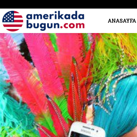
Amerika’da
ANASAYFA
Bugün