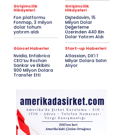
Girişimcilik
Girişimcilik
Hikayeleri
Hikayeleri
Fon platformu
Diştedavim, 15
Fonmap, 3 milyon
Milyon Dolar
dolar tohum
Değerleme
yatırım aldı
Üzerinden 440 Bin
Dolar Yatırım Aldı
Güncel Haberler
Start-up Haberleri
Nvidia, Enfabrica
Atlassian, DX’i 1
CEO’su Rochan
Milyar Dolara Satın
Sankar ve Ekibini
Alıyor
900 Milyon Dolara
Transfer Etti