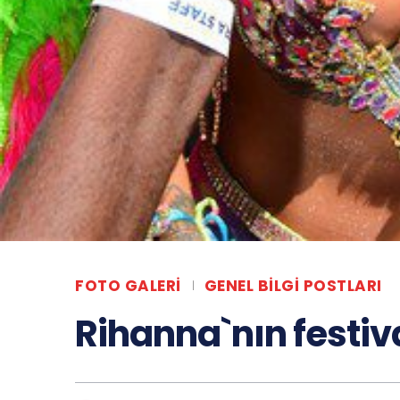
FOTO GALERI
GENEL BILGI POSTLARI
Rihanna`nın festiv