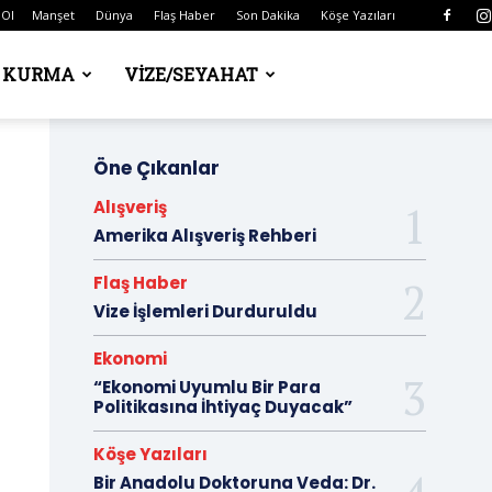
 Ol
Manşet
Dünya
Flaş Haber
Son Dakika
Köşe Yazıları
Ş KURMA
VIZE/SEYAHAT
Öne Çıkanlar
Alışveriş
Amerika Alışveriş Rehberi
Flaş Haber
Vize İşlemleri Durduruldu
Ekonomi
“Ekonomi Uyumlu Bir Para
Politikasına İhtiyaç Duyacak”
Köşe Yazıları
Bir Anadolu Doktoruna Veda: Dr.