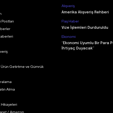
Alışveriş
Amerika Alışveriş Rehberi
m
 Postları
Flaş Haber
Vize İşlemleri Durduruldu
berler
aberleri
Ekonomi
“Ekonomi Uyumlu Bir Para P
İhtiyaç Duyacak”
veriş
e Ürün Getirtme ve Gümrük
Kiralama
Satın Alma
k Hikayeleri
caret / Amazon