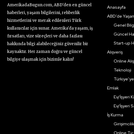
AmerikadaBugun.com, ABD'den en güncel
Anasayfa
haberleri, yaşam bilgilerini, rehberlik
ABD’de Yaşa
hizmetlerini ve merak edilenleri Türk
Genel Bilgi
kullanıcılar için sunar. Amerika'da yaşam, iş
Güncel Ha
fırsatları, vize süreçleri ve daha fazlası
Start-up H
hakkında bilgi alabileceğiniz güvenilir bir
kaynaktır. Her zaman doğru ve güncel
Alışveriş
bilgiye ulaşmak için bizimle kalın!
Online Alış
Teknoloji
Türkiye’y
Emlak
Ev/İşyeri 
Ev/İşyeri 
İş Kurma
Girişimcili
Online Ti