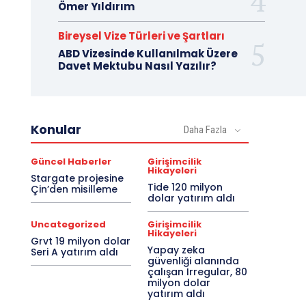
Ömer Yıldırım
Bireysel Vize Türleri ve Şartları
ABD Vizesinde Kullanılmak Üzere
Davet Mektubu Nasıl Yazılır?
Konular
Daha Fazla
Güncel Haberler
Girişimcilik
Hikayeleri
Stargate projesine
Tide 120 milyon
Çin’den misilleme
dolar yatırım aldı
Uncategorized
Girişimcilik
Hikayeleri
Grvt 19 milyon dolar
Yapay zeka
Seri A yatırım aldı
güvenliği alanında
çalışan Irregular, 80
milyon dolar
yatırım aldı