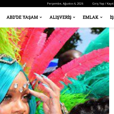
Perşembe, Ağustos 6, 2026
Giriş Yap / Kayıt
ABD’DE YAŞAM
ALIŞVERIŞ
EMLAK
İ