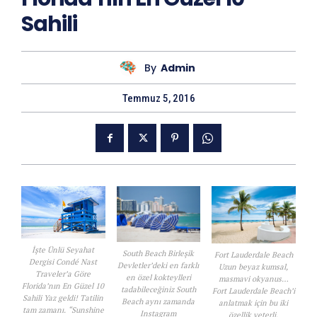
Sahili
By
Admin
Temmuz 5, 2016
İşte Ünlü Seyahat
South Beach Birleşik
Fort Lauderdale Beach
Dergisi Condé Nast
Devletler’deki en farklı
Uzun beyaz kumsal,
Traveler’a Göre
en özel kokteylleri
masmavi okyanus…
Florida’nın En Güzel 10
tadabileceğiniz South
Fort Lauderdale Beach’i
Sahili Yaz geldi! Tatilin
Beach aynı zamanda
anlatmak için bu iki
tam zamanı. “Sunshine
Instagram
özellik yeterli.