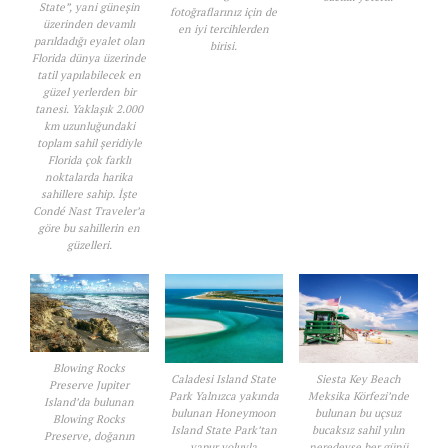
State”, yani güneşin
fotoğraflarınız için de
üzerinden devamlı
en iyi tercihlerden
parıldadığı eyalet olan
birisi.
Florida dünya üzerinde
tatil yapılabilecek en
güzel yerlerden bir
tanesi. Yaklaşık 2.000
km uzunluğundaki
toplam sahil şeridiyle
Florida çok farklı
noktalarda harika
sahillere sahip. İşte
Condé Nast Traveler’a
göre bu sahillerin en
güzelleri.
Blowing Rocks
Caladesi Island State
Siesta Key Beach
Preserve Jupiter
Park Yalnızca yakında
Meksika Körfezi’nde
Island’da bulunan
bulunan Honeymoon
bulunan bu uçsuz
Blowing Rocks
Island State Park’tan
bucaksız sahil yılın
Preserve, doğanın
vapur yoluyla
neredeyse her günü