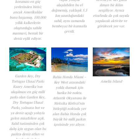
koruması en güç
ulaşılabilen bu el
ılıman bir iklim
yerlerinden birisi;
değmemiş, yaklaşık 5.5
sergiliyor. Ayrıca
ancak Amerikalılar
km uzunluğundaki
etrafında da çok sayıda
bunu başarmış. 100.000
sahil, aynı zamanda
yapılacak aktivite ve
yıllık kalkerlerin
bembeyaz bir kumsalla
görülecek yer var.
oluşturduğu sahile
çevrili.
masmavi, berrak bir
deniz eşlik ediyor.
Garden Key, Dry
Bahia Honda Miami –
Amelia Island
Tortugas Ulusal Parkı
Key West arasındaki
Kuzey Amerika’nın
yolda durmak için
ulaşılması en güç milli
harika bir nokta.
parkı olan Garden Key,
Atlantik Okyanusu ile
Dry Tortugas Ulusal
Meksika Körfezi’nin
Parkı, yalnızca bot ve
birleştiği noktada yer
ya deniz uçağı yoluyla
alan Bahia Honda çok
gelen misafirlere açık.
büyük bir milli parkın
Sahil turizminden çok
içerisinde yer alıyor.
dalış için uygun olan bu
parkta deniz atları ve