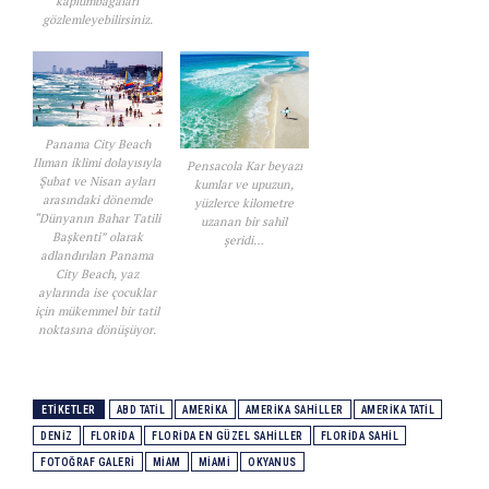
kaplumbağaları
gözlemleyebilirsiniz.
Panama City Beach
Ilıman iklimi dolayısıyla
Pensacola Kar beyazı
Şubat ve Nisan ayları
kumlar ve upuzun,
arasındaki dönemde
yüzlerce kilometre
“Dünyanın Bahar Tatili
uzanan bir sahil
Başkenti” olarak
şeridi…
adlandırılan Panama
City Beach, yaz
aylarında ise çocuklar
için mükemmel bir tatil
noktasına dönüşüyor.
ETIKETLER
ABD TATIL
AMERIKA
AMERIKA SAHILLER
AMERIKA TATIL
DENIZ
FLORIDA
FLORIDA EN GÜZEL SAHILLER
FLORIDA SAHIL
FOTOĞRAF GALERI
MIAM
MIAMI
OKYANUS