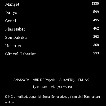
1330
Manşet
599
Dünya
495
Genel
462
Flaş Haber
392
Son Dakika
368
Haberler
333
Güncel Haberler
ANASAYFA
ABD’DE YAŞAM
ALIŞVERIŞ
EMLAK
İŞ KURMA
VIZE/SEYAHAT
© N© amerikadabugun bir Social Enterprises girişimidir. | Tüm hakları
saklıdır.