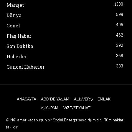
1330
Manşet
599
Dünya
495
Genel
462
Flaş Haber
392
Son Dakika
368
Haberler
333
Güncel Haberler
ANASAYFA
ABD’DE YAŞAM
ALIŞVERIŞ
EMLAK
İŞ KURMA
VIZE/SEYAHAT
© N© amerikadabugun bir Social Enterprises girişimidir. | Tüm hakları
saklıdır.