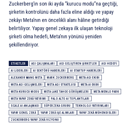
Zuckerberg’in son iki ayda “kurucu modu”na geçtiği,
şirketin kontrolünü daha fazla eline aldığı ve yapay
zekâyı Meta’nın en öncelikli alanı hâline getirdiği
belirtiliyor. Yapay genel zekaya ilk ulaşan teknoloji
şirketi olma hedefi, Meta’nın yönünü yeniden
şekillendiriyor.
ETIKETLER
AGI ÇALIŞMALARI
AGI GELIŞTIREN ŞIRKETLER
AGI HEDEFI
AI LIDERLERI
AI SEKTÖRÜ HABERLERI
AI STARTUP HABERLERI
ALEXANDR WANG META
MARK ZUCKERBERG
META AGI EKIBI
META AGI GELIŞMELERI
META AGI STRATEJISI
META AI EKIBI
META KURUCU MODU
META LAKE TAHOE GÖRÜŞMELERI
META MENLO PARK
META YAPAY ZEKÂ YATIRIMI
PALO ALTO AI TOPLANTILARI
SCALE AI ANLAŞMASI
SÜPERZEKA GRUBU
TEKNOLOJI YATIRIMLARI
YAPAY GENEL ZEKÂ
YAPAY ZEKÂ IŞE ALIMLARI
YAPAY ZEKÂ MÜHENDISLERI
ZUCKERBERG YAPAY ZEKÂ VIZYONU