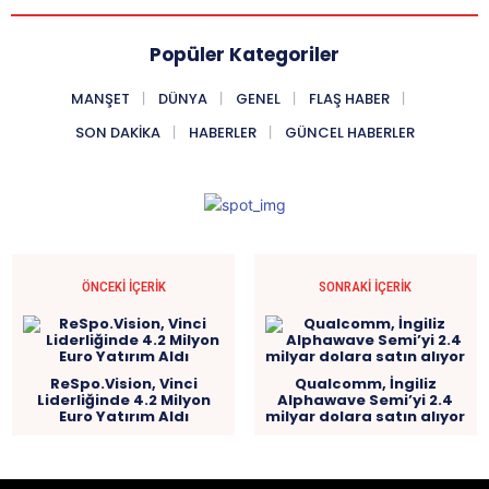
Popüler Kategoriler
MANŞET
DÜNYA
GENEL
FLAŞ HABER
SON DAKIKA
HABERLER
GÜNCEL HABERLER
ÖNCEKI İÇERIK
SONRAKI İÇERIK
ReSpo.Vision, Vinci
Qualcomm, İngiliz
Liderliğinde 4.2 Milyon
Alphawave Semi’yi 2.4
Euro Yatırım Aldı
milyar dolara satın alıyor