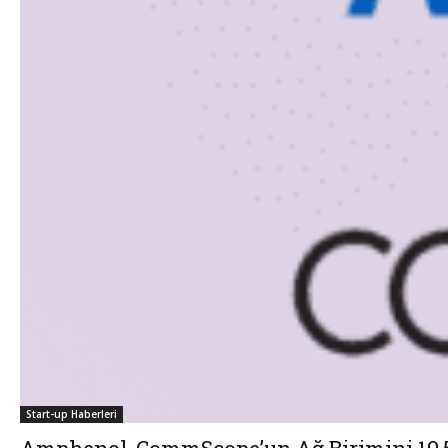
Start-up Haberleri
Amphenol, CommScope’un Ağ Birimini 10,5