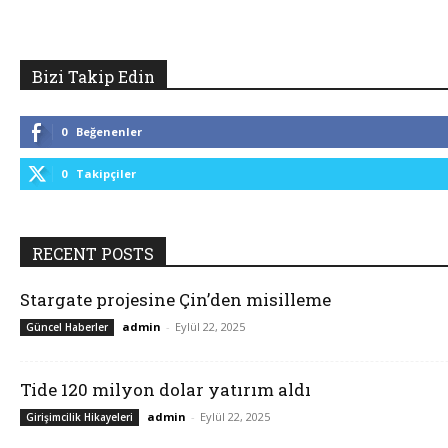
Bizi Takip Edin
0
Beğenenler
0
Takipçiler
RECENT POSTS
Stargate projesine Çin’den misilleme
admin
-
Eylül 22, 2025
Güncel Haberler
Tide 120 milyon dolar yatırım aldı
admin
-
Eylül 22, 2025
Girişimcilik Hikayeleri