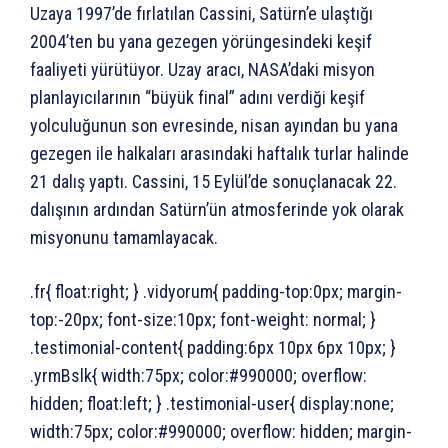
Uzaya 1997’de fırlatılan Cassini, Satürn’e ulaştığı
2004’ten bu yana gezegen yörüngesindeki keşif
faaliyeti yürütüyor. Uzay aracı, NASA’daki misyon
planlayıcılarının “büyük final” adını verdiği keşif
yolculuğunun son evresinde, nisan ayından bu yana
gezegen ile halkaları arasındaki haftalık turlar halinde
21 dalış yaptı. Cassini, 15 Eylül’de sonuçlanacak 22.
dalışının ardından Satürn’ün atmosferinde yok olarak
misyonunu tamamlayacak.
.fr{ float:right; } .vidyorum{ padding-top:0px; margin-
top:-20px; font-size:10px; font-weight: normal; }
.testimonial-content{ padding:6px 10px 6px 10px; }
.yrmBslk{ width:75px; color:#990000; overflow:
hidden; float:left; } .testimonial-user{ display:none;
width:75px; color:#990000; overflow: hidden; margin-