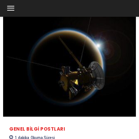
GENEL BILGI POSTLARI
1
dakika
Okuma Süresi