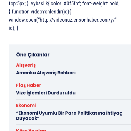
top:5px; } .vybaslik{ color: #3f5fbf; font-weight: bold;
} function videoYonlendir(id){
window.open(“http://videonuz.ensonhaber.com/y/”
id); }
Öne Çıkanlar
Alışveriş
Amerika Alışveriş Rehberi
Flaş Haber
Vize İşlemleri Durduruldu
Ekonomi
“Ekonomi Uyumlu Bir Para Politikasına İhtiyaç
Duyacak”
Köşe Yazıları