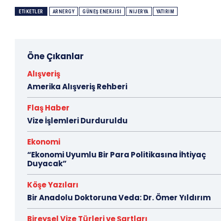
ETIKETLER
ARNERGY
GÜNEŞ ENERJISI
NIJERYA
YATIRIM
Öne Çıkanlar
Alışveriş
Amerika Alışveriş Rehberi
Flaş Haber
Vize İşlemleri Durduruldu
Ekonomi
“Ekonomi Uyumlu Bir Para Politikasına İhtiyaç
Duyacak”
Köşe Yazıları
Bir Anadolu Doktoruna Veda: Dr. Ömer Yıldırım
Bireysel Vize Türleri ve Şartları