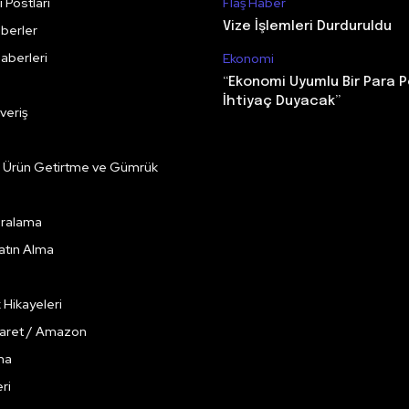
 Postları
Flaş Haber
Vize İşlemleri Durduruldu
berler
aberleri
Ekonomi
“Ekonomi Uyumlu Bir Para P
İhtiyaç Duyacak”
veriş
e Ürün Getirtme ve Gümrük
Kiralama
Satın Alma
k Hikayeleri
caret / Amazon
ma
ri