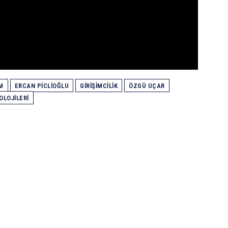
M
ERCAN PICLIOĞLU
GIRIŞIMCILIK
ÖZGÜ UÇAR
OLOJILERI