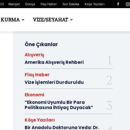
 Ol
Manşet
Dünya
Flaş Haber
Son Dakika
Köşe Yazıları
Ş KURMA
VIZE/SEYAHAT
Öne Çıkanlar
Alışveriş
Amerika Alışveriş Rehberi
Flaş Haber
Vize İşlemleri Durduruldu
Ekonomi
“Ekonomi Uyumlu Bir Para
Politikasına İhtiyaç Duyacak”
Köşe Yazıları
Bir Anadolu Doktoruna Veda: Dr.