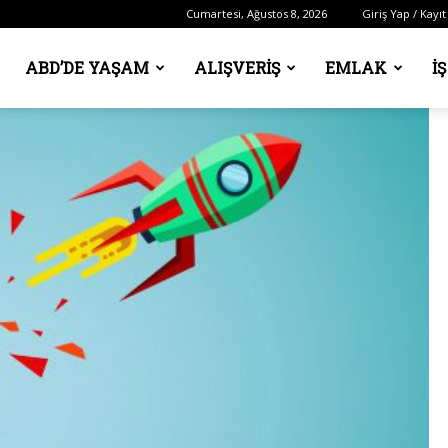
Cumartesi, Ağustos 8, 2026
Giriş Yap / Kayıt
ABD’DE YAŞAM
ALIŞVERIŞ
EMLAK
İ