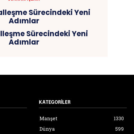
lleşme Sürecindeki Yeni
Adımlar
KATEGORILER
Manşet
1330
Dünya
599