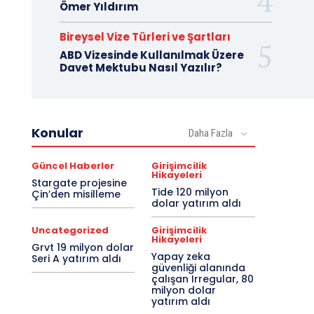
Ömer Yıldırım
Bireysel Vize Türleri ve Şartları
ABD Vizesinde Kullanılmak Üzere
Davet Mektubu Nasıl Yazılır?
Konular
Daha Fazla
Güncel Haberler
Girişimcilik
Hikayeleri
Stargate projesine
Tide 120 milyon
Çin’den misilleme
dolar yatırım aldı
Uncategorized
Girişimcilik
Hikayeleri
Grvt 19 milyon dolar
Yapay zeka
Seri A yatırım aldı
güvenliği alanında
çalışan Irregular, 80
milyon dolar
yatırım aldı