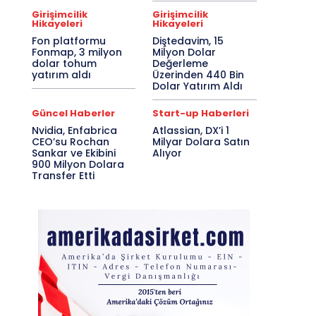
Girişimcilik
Girişimcilik
Hikayeleri
Hikayeleri
Fon platformu
Diştedavim, 15
Fonmap, 3 milyon
Milyon Dolar
dolar tohum
Değerleme
yatırım aldı
Üzerinden 440 Bin
Dolar Yatırım Aldı
Güncel Haberler
Start-up Haberleri
Nvidia, Enfabrica
Atlassian, DX’i 1
CEO’su Rochan
Milyar Dolara Satın
Sankar ve Ekibini
Alıyor
900 Milyon Dolara
Transfer Etti