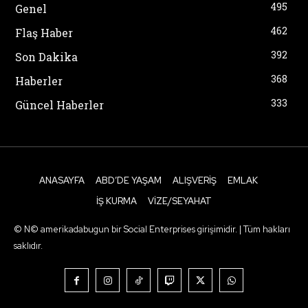
495
Genel
462
Flaş Haber
392
Son Dakika
368
Haberler
333
Güncel Haberler
ANASAYFA
ABD’DE YAŞAM
ALIŞVERIŞ
EMLAK
İŞ KURMA
VIZE/SEYAHAT
© N© amerikadabugun bir Social Enterprises girişimidir. | Tüm hakları
saklıdır.