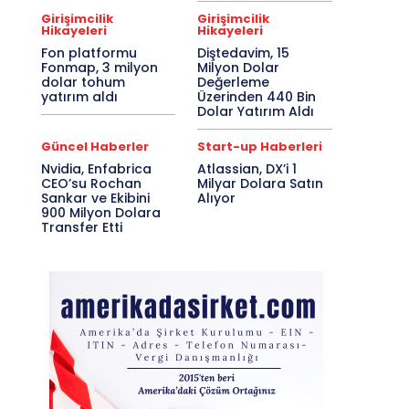
Girişimcilik
Girişimcilik
Hikayeleri
Hikayeleri
Fon platformu
Diştedavim, 15
Fonmap, 3 milyon
Milyon Dolar
dolar tohum
Değerleme
yatırım aldı
Üzerinden 440 Bin
Dolar Yatırım Aldı
Güncel Haberler
Start-up Haberleri
Nvidia, Enfabrica
Atlassian, DX’i 1
CEO’su Rochan
Milyar Dolara Satın
Sankar ve Ekibini
Alıyor
900 Milyon Dolara
Transfer Etti