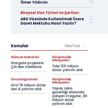
Ömer Yıldırım
Bireysel Vize Türleri ve Şartları
ABD Vizesinde Kullanılmak Üzere
Davet Mektubu Nasıl Yazılır?
Konular
Daha Fazla
Güncel Haberler
Girişimcilik
Hikayeleri
Stargate projesine
Tide 120 milyon
Çin’den misilleme
dolar yatırım aldı
Uncategorized
Girişimcilik
Hikayeleri
Grvt 19 milyon dolar
Yapay zeka
Seri A yatırım aldı
güvenliği alanında
çalışan Irregular, 80
milyon dolar
yatırım aldı