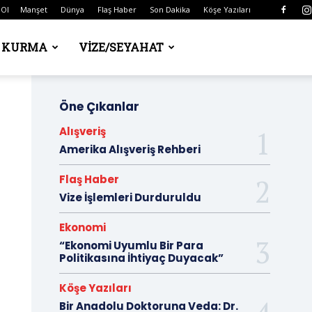
 Ol
Manşet
Dünya
Flaş Haber
Son Dakika
Köşe Yazıları
Ş KURMA
VIZE/SEYAHAT
Öne Çıkanlar
Alışveriş
Amerika Alışveriş Rehberi
Flaş Haber
Vize İşlemleri Durduruldu
Ekonomi
“Ekonomi Uyumlu Bir Para
Politikasına İhtiyaç Duyacak”
Köşe Yazıları
Bir Anadolu Doktoruna Veda: Dr.