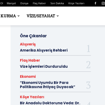
 Ol
Manşet
Dünya
Flaş Haber
Son Dakika
Köşe Yazıları
Ş KURMA
VIZE/SEYAHAT
Öne Çıkanlar
Alışveriş
Amerika Alışveriş Rehberi
Flaş Haber
Vize İşlemleri Durduruldu
Ekonomi
“Ekonomi Uyumlu Bir Para
Politikasına İhtiyaç Duyacak”
Köşe Yazıları
Bir Anadolu Doktoruna Veda: Dr.