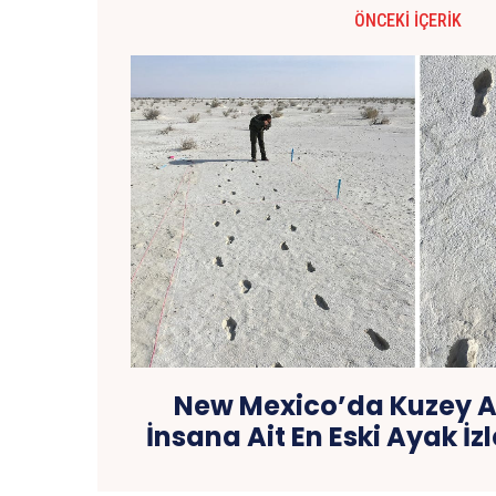
ÖNCEKI İÇERIK
New Mexico’da Kuzey 
İnsana Ait En Eski Ayak İzl