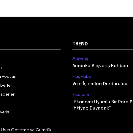
TREND
Alışveriş
Amerika Alışveriş Rehberi
m
 Postları
Flaş Haber
Vize İşlemleri Durduruldu
berler
aberleri
Ekonomi
“Ekonomi Uyumlu Bir Para P
İhtiyaç Duyacak”
veriş
e Ürün Getirtme ve Gümrük