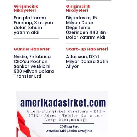
Girişimcilik
Girişimcilik
Hikayeleri
Hikayeleri
Fon platformu
Diştedavim, 15
Fonmap, 3 milyon
Milyon Dolar
dolar tohum
Değerleme
yatırım aldı
Üzerinden 440 Bin
Dolar Yatırım Aldı
Güncel Haberler
Start-up Haberleri
Nvidia, Enfabrica
Atlassian, DX’i 1
CEO’su Rochan
Milyar Dolara Satın
Sankar ve Ekibini
Alıyor
900 Milyon Dolara
Transfer Etti