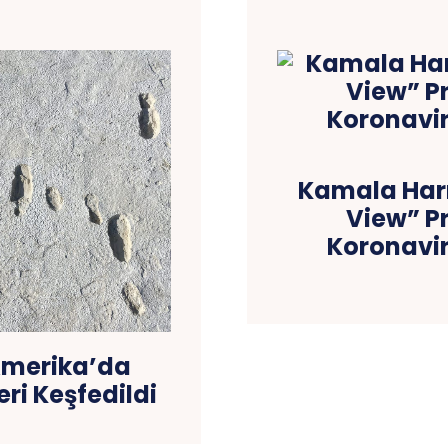
Kamala Harr
View” P
Koronavir
Amerika’da
eri Keşfedildi