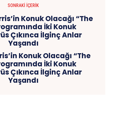
SONRAKI İÇERIK
is’in Konuk Olacağı “The
rogramında İki Konuk
üs Çıkınca İlginç Anlar
Yaşandı