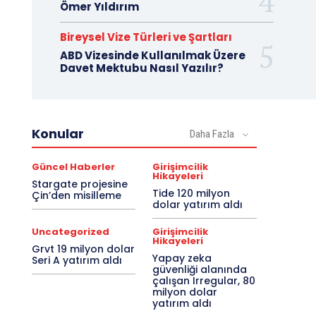
Ömer Yıldırım
Bireysel Vize Türleri ve Şartları
ABD Vizesinde Kullanılmak Üzere
Davet Mektubu Nasıl Yazılır?
Konular
Daha Fazla
Güncel Haberler
Girişimcilik
Hikayeleri
Stargate projesine
Tide 120 milyon
Çin’den misilleme
dolar yatırım aldı
Uncategorized
Girişimcilik
Hikayeleri
Grvt 19 milyon dolar
Yapay zeka
Seri A yatırım aldı
güvenliği alanında
çalışan Irregular, 80
milyon dolar
yatırım aldı