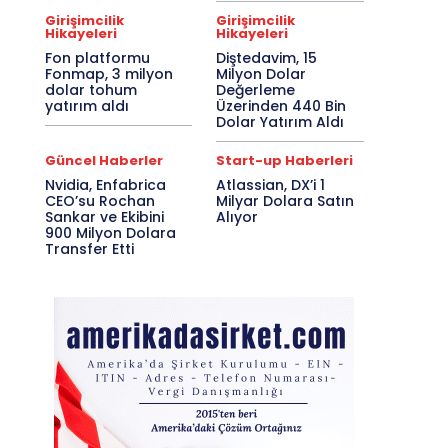
Girişimcilik
Girişimcilik
Hikayeleri
Hikayeleri
Fon platformu
Diştedavim, 15
Fonmap, 3 milyon
Milyon Dolar
dolar tohum
Değerleme
yatırım aldı
Üzerinden 440 Bin
Dolar Yatırım Aldı
Güncel Haberler
Start-up Haberleri
Nvidia, Enfabrica
Atlassian, DX’i 1
CEO’su Rochan
Milyar Dolara Satın
Sankar ve Ekibini
Alıyor
900 Milyon Dolara
Transfer Etti