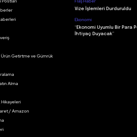
 Postları
Flaş Haber
Vize İşlemleri Durduruldu
berler
aberleri
Ekonomi
“Ekonomi Uyumlu Bir Para P
İhtiyaç Duyacak”
veriş
e Ürün Getirtme ve Gümrük
Kiralama
Satın Alma
k Hikayeleri
caret / Amazon
ma
ri