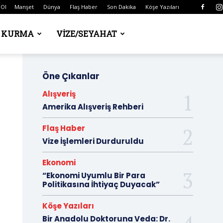
 Ol
Manşet
Dünya
Flaş Haber
Son Dakika
Köşe Yazıları
Ş KURMA
VIZE/SEYAHAT
Öne Çıkanlar
Alışveriş
Amerika Alışveriş Rehberi
Flaş Haber
Vize İşlemleri Durduruldu
Ekonomi
“Ekonomi Uyumlu Bir Para
Politikasına İhtiyaç Duyacak”
Köşe Yazıları
Bir Anadolu Doktoruna Veda: Dr.