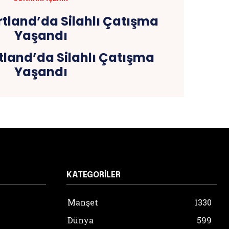
tland’da Silahlı Çatışma
Yaşandı
KATEGORILER
Manşet
1330
Dünya
599