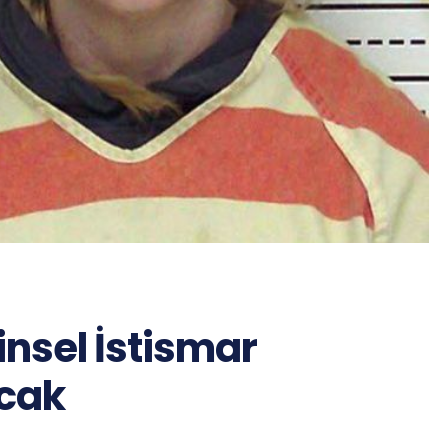
nsel İstismar
acak