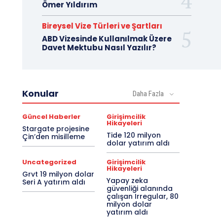
Ömer Yıldırım
Bireysel Vize Türleri ve Şartları
ABD Vizesinde Kullanılmak Üzere
Davet Mektubu Nasıl Yazılır?
Konular
Daha Fazla
Güncel Haberler
Girişimcilik
Hikayeleri
Stargate projesine
Tide 120 milyon
Çin’den misilleme
dolar yatırım aldı
Uncategorized
Girişimcilik
Hikayeleri
Grvt 19 milyon dolar
Yapay zeka
Seri A yatırım aldı
güvenliği alanında
çalışan Irregular, 80
milyon dolar
yatırım aldı