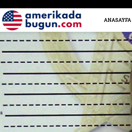
Amerika’da
ANASAYFA
Bugün