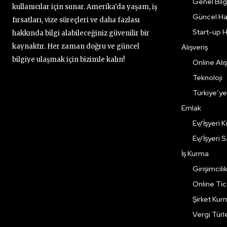
Genel Bilgi
kullanıcılar için sunar. Amerika'da yaşam, iş
Güncel Ha
fırsatları, vize süreçleri ve daha fazlası
Start-up H
hakkında bilgi alabileceğiniz güvenilir bir
kaynaktır. Her zaman doğru ve güncel
Alışveriş
bilgiye ulaşmak için bizimle kalın!
Online Alış
Teknoloji
Türkiye’y
Emlak
Ev/İşyeri 
Ev/İşyeri 
İş Kurma
Girişimcili
Online Ti
Şirket Kur
Vergi Türle