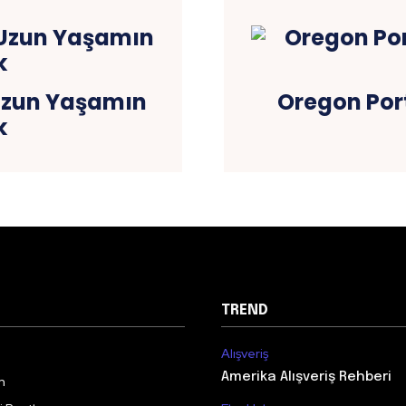
 Uzun Yaşamın
Oregon Por
k
TREND
Alışveriş
Amerika Alışveriş Rehberi
m