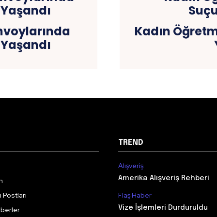
nvoylarında
Kadın Öğretm
ı Yaşandı
TREND
Alışveriş
Amerika Alışveriş Rehberi
m
 Postları
Flaş Haber
Vize İşlemleri Durduruldu
berler