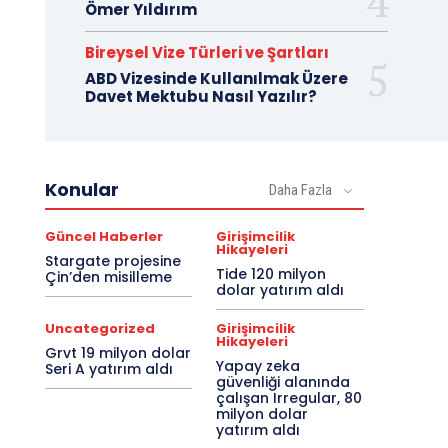
Ömer Yıldırım
Bireysel Vize Türleri ve Şartları
ABD Vizesinde Kullanılmak Üzere
Davet Mektubu Nasıl Yazılır?
Konular
Daha Fazla
Güncel Haberler
Girişimcilik
Hikayeleri
Stargate projesine
Tide 120 milyon
Çin’den misilleme
dolar yatırım aldı
Uncategorized
Girişimcilik
Hikayeleri
Grvt 19 milyon dolar
Yapay zeka
Seri A yatırım aldı
güvenliği alanında
çalışan Irregular, 80
milyon dolar
yatırım aldı