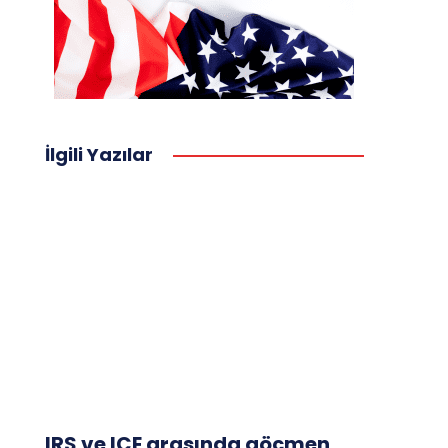
İlgili Yazılar
IRS ve ICE arasında göçmen