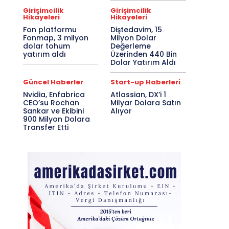
Girişimcilik
Girişimcilik
Hikayeleri
Hikayeleri
Fon platformu
Diştedavim, 15
Fonmap, 3 milyon
Milyon Dolar
dolar tohum
Değerleme
yatırım aldı
Üzerinden 440 Bin
Dolar Yatırım Aldı
Güncel Haberler
Start-up Haberleri
Nvidia, Enfabrica
Atlassian, DX’i 1
CEO’su Rochan
Milyar Dolara Satın
Sankar ve Ekibini
Alıyor
900 Milyon Dolara
Transfer Etti