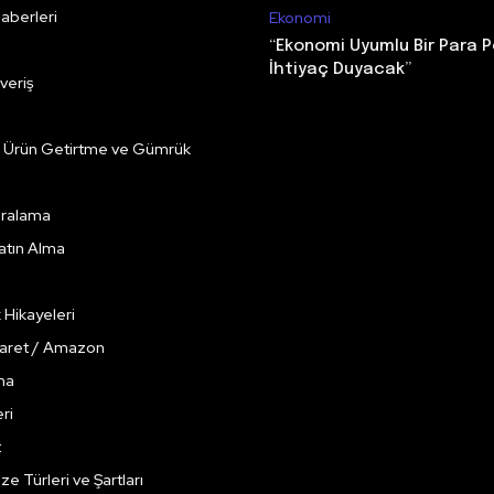
aberleri
Ekonomi
“Ekonomi Uyumlu Bir Para P
İhtiyaç Duyacak”
veriş
e Ürün Getirtme ve Gümrük
Kiralama
Satın Alma
k Hikayeleri
caret / Amazon
ma
ri
t
ze Türleri ve Şartları