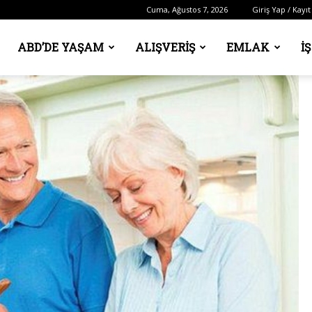
Cuma, Ağustos 7, 2026
Giriş Yap / Kayıt
ABD’DE YAŞAM
ALIŞVERIŞ
EMLAK
İ