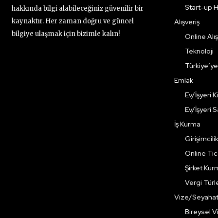
Start-up H
hakkında bilgi alabileceğiniz güvenilir bir
kaynaktır. Her zaman doğru ve güncel
Alışveriş
bilgiye ulaşmak için bizimle kalın!
Online Alış
Teknoloji
Türkiye’y
Emlak
Ev/İşyeri 
Ev/İşyeri 
İş Kurma
Girişimcili
Online Ti
Şirket Kur
Vergi Türle
Vize/Seyaha
Bireysel Vi