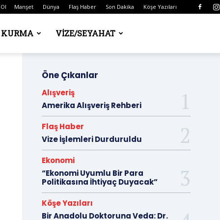
 Ol
Manşet
Dünya
Flaş Haber
Son Dakika
Köşe Yazıları
Ş KURMA
VIZE/SEYAHAT
Öne Çıkanlar
Alışveriş
Amerika Alışveriş Rehberi
Flaş Haber
Vize İşlemleri Durduruldu
Ekonomi
“Ekonomi Uyumlu Bir Para
Politikasına İhtiyaç Duyacak”
Köşe Yazıları
Bir Anadolu Doktoruna Veda: Dr.