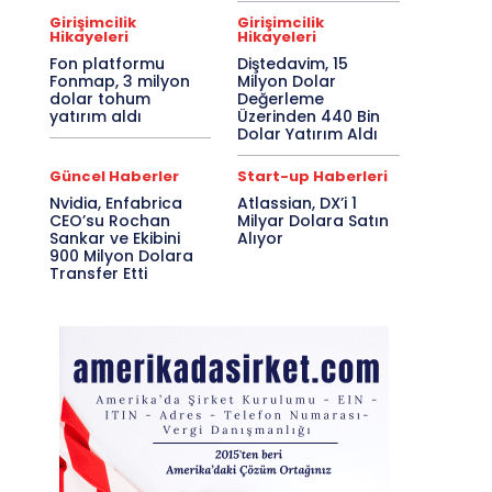
Girişimcilik
Girişimcilik
Hikayeleri
Hikayeleri
Fon platformu
Diştedavim, 15
Fonmap, 3 milyon
Milyon Dolar
dolar tohum
Değerleme
yatırım aldı
Üzerinden 440 Bin
Dolar Yatırım Aldı
Güncel Haberler
Start-up Haberleri
Nvidia, Enfabrica
Atlassian, DX’i 1
CEO’su Rochan
Milyar Dolara Satın
Sankar ve Ekibini
Alıyor
900 Milyon Dolara
Transfer Etti