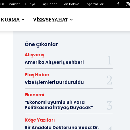
 Ol
Manşet
Dünya
Flaş Haber
Son Dakika
Köşe Yazıları
Ş KURMA
VIZE/SEYAHAT
Öne Çıkanlar
Alışveriş
Amerika Alışveriş Rehberi
Flaş Haber
Vize İşlemleri Durduruldu
Ekonomi
“Ekonomi Uyumlu Bir Para
Politikasına İhtiyaç Duyacak”
Köşe Yazıları
Bir Anadolu Doktoruna Veda: Dr.