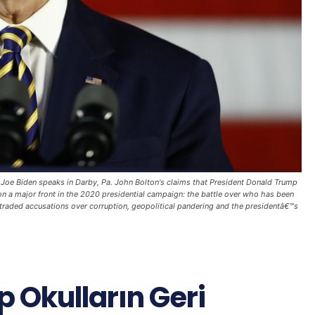
t Joe Biden speaks in Darby, Pa. John Bolton's claims that President Donald Trump
on a major front in the 2020 presidential campaign: the battle over who has been
 traded accusations over corruption, geopolitical pandering and the presidentâ€™s
 Okulların Geri