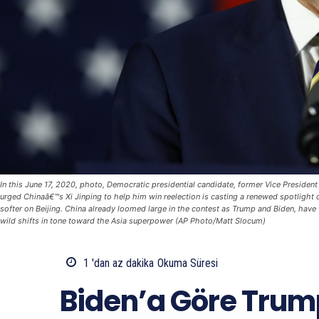
In this June 17, 2020, photo, Democratic presidential candidate, former Vice Presiden
urged Chinaâ€™s Xi Jinping to help him win reelection is casting a renewed spotlight 
softer on Beijing. China already loomed large in the contest as Trump and Biden, have
wild shifts in tone toward the Asia superpower (AP Photo/Matt Slocum)
1 'dan az
dakika
Okuma Süresi
Biden’a Göre Trump