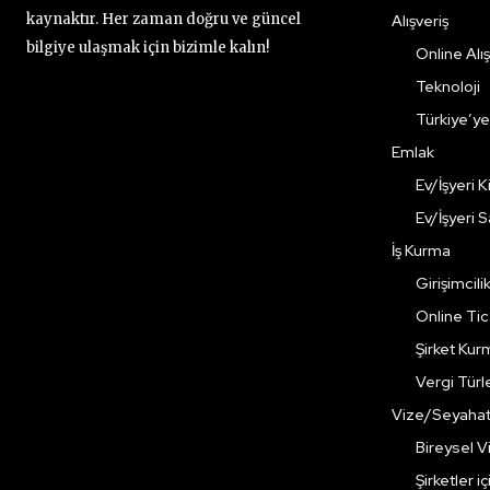
kaynaktır. Her zaman doğru ve güncel
Alışveriş
bilgiye ulaşmak için bizimle kalın!
Online Alış
Teknoloji
Türkiye’y
Emlak
Ev/İşyeri 
Ev/İşyeri 
İş Kurma
Girişimcili
Online Ti
Şirket Kur
Vergi Türle
Vize/Seyaha
Bireysel Vi
Şirketler i