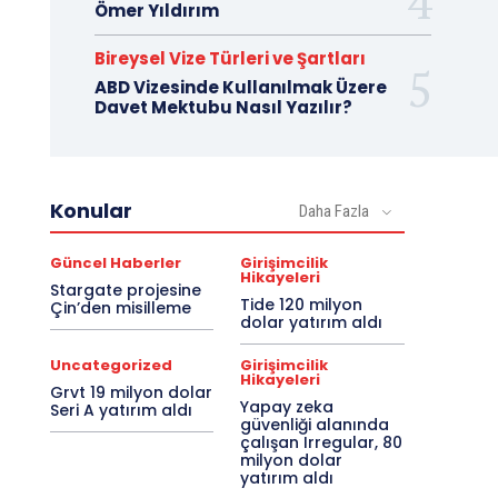
Ömer Yıldırım
Bireysel Vize Türleri ve Şartları
ABD Vizesinde Kullanılmak Üzere
Davet Mektubu Nasıl Yazılır?
Konular
Daha Fazla
Güncel Haberler
Girişimcilik
Hikayeleri
Stargate projesine
Tide 120 milyon
Çin’den misilleme
dolar yatırım aldı
Uncategorized
Girişimcilik
Hikayeleri
Grvt 19 milyon dolar
Yapay zeka
Seri A yatırım aldı
güvenliği alanında
çalışan Irregular, 80
milyon dolar
yatırım aldı