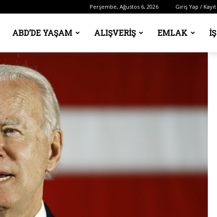
Perşembe, Ağustos 6, 2026
Giriş Yap / Kayıt
ABD’DE YAŞAM
ALIŞVERIŞ
EMLAK
İ