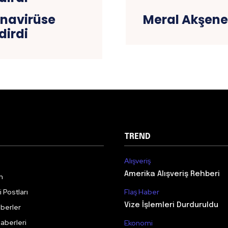
onavirüse
Meral Akşene
dirdi
TREND
Alışveriş
Amerika Alışveriş Rehberi
m
 Postları
Flaş Haber
Vize İşlemleri Durduruldu
berler
aberleri
Ekonomi