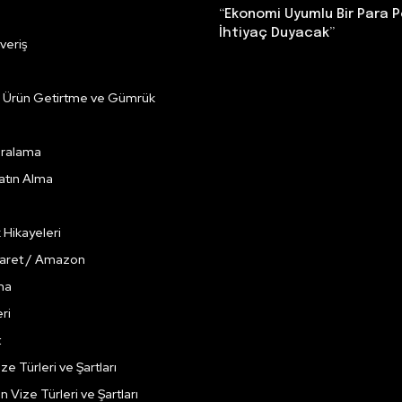
“Ekonomi Uyumlu Bir Para P
İhtiyaç Duyacak”
veriş
e Ürün Getirtme ve Gümrük
Kiralama
Satın Alma
k Hikayeleri
caret / Amazon
ma
ri
t
ze Türleri ve Şartları
çin Vize Türleri ve Şartları