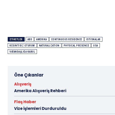
ETIKETLER
ABD
AMERIKA
CONTINUOUS RESIDENCE
ISTISNALAR
KESINTISIZ OTURUM
NATURALIZATION
PHYSICAL PRESENCE
USA
VATANDAŞLIĞA KABUL
Öne Çıkanlar
Alışveriş
Amerika Alışveriş Rehberi
Flaş Haber
Vize İşlemleri Durduruldu