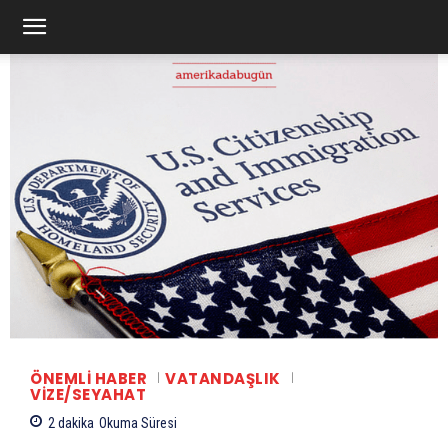
ÖNEMLI HABER
VATANDAŞLIK
VIZE/SEYAHAT
2
dakika
Okuma Süresi