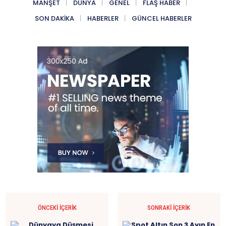
MANŞET
DÜNYA
GENEL
FLAŞ HABER
SON DAKIKA
HABERLER
GÜNCEL HABERLER
ÖNCEKI İÇERIK
SONRAKI İÇERIK