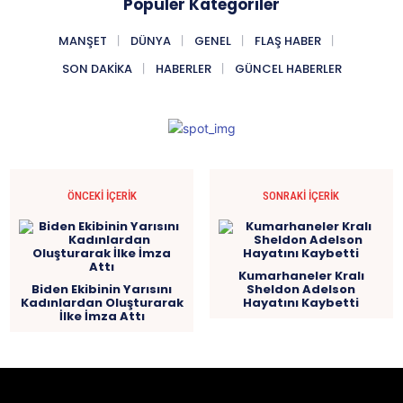
Popüler Kategoriler
MANŞET
DÜNYA
GENEL
FLAŞ HABER
SON DAKIKA
HABERLER
GÜNCEL HABERLER
ÖNCEKI İÇERIK
SONRAKI İÇERIK
Kumarhaneler Kralı
Biden Ekibinin Yarısını
Sheldon Adelson
Kadınlardan Oluşturarak
Hayatını Kaybetti
İlke İmza Attı