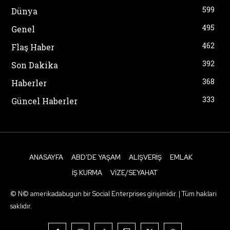
599
Dünya
495
Genel
462
Flaş Haber
392
Son Dakika
368
Haberler
333
Güncel Haberler
ANASAYFA
ABD’DE YAŞAM
ALIŞVERIŞ
EMLAK
İŞ KURMA
VIZE/SEYAHAT
© N© amerikadabugun bir Social Enterprises girişimidir. | Tüm hakları
saklıdır.