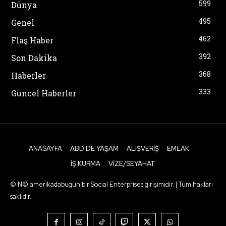
599
Dünya
495
Genel
462
Flaş Haber
392
Son Dakika
368
Haberler
333
Güncel Haberler
ANASAYFA
ABD’DE YAŞAM
ALIŞVERIŞ
EMLAK
İŞ KURMA
VIZE/SEYAHAT
© N© amerikadabugun bir Social Enterprises girişimidir. | Tüm hakları
saklıdır.