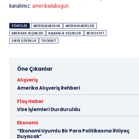
kanalımız:
amerikadabugun
ETIKETLER
AMERIKADABUGUN
AMERIKAHABERLERI
AMERIKAN SEÇIMLERI
BAŞKANLIK SEÇIMLERI
MICROSOFT
SIBER GÜVENLIK
TRICKBOT
Öne Çıkanlar
Alışveriş
Amerika Alışveriş Rehberi
Flaş Haber
Vize İşlemleri Durduruldu
Ekonomi
“Ekonomi Uyumlu Bir Para Politikasına İhtiyaç
Duyacak”