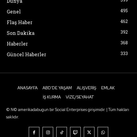
Dünya
495
Genel
462
Flaş Haber
392
Son Dakika
368
Haberler
333
Güncel Haberler
ANASAYFA
ABD’DE YAŞAM
ALIŞVERIŞ
EMLAK
İŞ KURMA
VIZE/SEYAHAT
© N© amerikadabugun bir Social Enterprises girişimidir. | Tüm hakları
saklıdır.