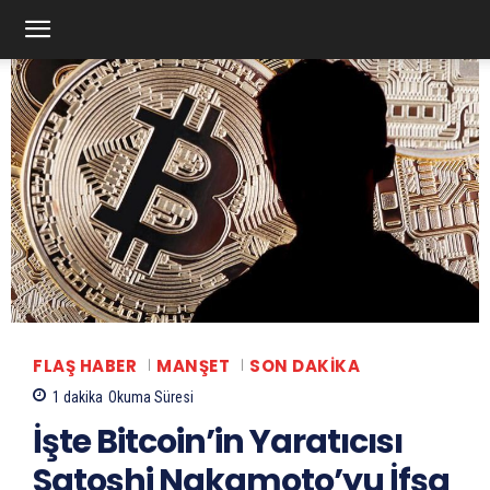
FLAŞ HABER
MANŞET
SON DAKIKA
1
dakika
Okuma Süresi
İşte Bitcoin’in Yaratıcısı
Satoshi Nakamoto’yu İfşa