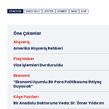
ETIKETLER
DAVID HOLZ
JUPITER
KIYAMET
NASA
UZAY
Öne Çıkanlar
Alışveriş
Amerika Alışveriş Rehberi
Flaş Haber
Vize İşlemleri Durduruldu
Ekonomi
“Ekonomi Uyumlu Bir Para Politikasına İhtiyaç
Duyacak”
Köşe Yazıları
Bir Anadolu Doktoruna Veda: Dr. Ömer Yıldırım