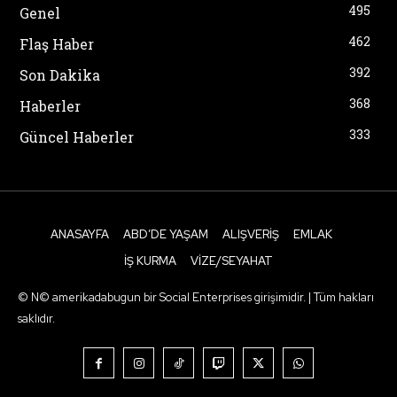
495
Genel
462
Flaş Haber
392
Son Dakika
368
Haberler
333
Güncel Haberler
ANASAYFA
ABD’DE YAŞAM
ALIŞVERIŞ
EMLAK
İŞ KURMA
VIZE/SEYAHAT
© N© amerikadabugun bir Social Enterprises girişimidir. | Tüm hakları
saklıdır.