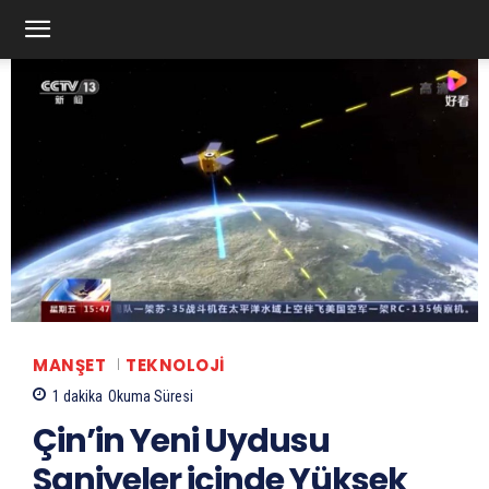
MANŞET
TEKNOLOJI
1
dakika
Okuma Süresi
Çin’in Yeni Uydusu
Saniyeler içinde Yüksek