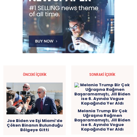
ÖNCEKI İÇERIK
SONRAKI İÇERIK
Melania Trump Bir Çok
Uğraşına Rağmen
Başaramamıştı, Jill Biden
Joe Biden ve Eşi Miami’de
ise 6. Ayında Vogue
Çöken Binanın Bulunduğu
Kapağında Yer Aldı
Bölgeye Gitti