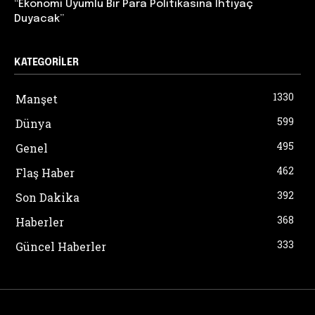
“Ekonomi Uyumlu Bir Para Politikasına İhtiyaç
Duyacak”
KATEGORILER
1330
Manşet
599
Dünya
495
Genel
462
Flaş Haber
392
Son Dakika
368
Haberler
333
Güncel Haberler