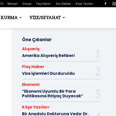
 Ol
Manşet
Dünya
Flaş Haber
Son Dakika
Köşe Yazıları
Ş KURMA
VIZE/SEYAHAT
Öne Çıkanlar
Alışveriş
Amerika Alışveriş Rehberi
Flaş Haber
Vize İşlemleri Durduruldu
Ekonomi
“Ekonomi Uyumlu Bir Para
Politikasına İhtiyaç Duyacak”
Köşe Yazıları
Bir Anadolu Doktoruna Veda: Dr.