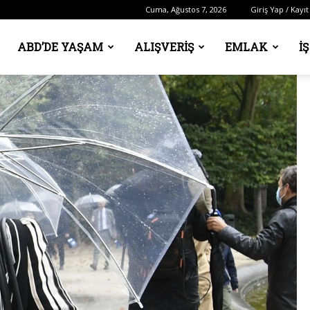
Cuma, Ağustos 7, 2026
Giriş Yap / Kayıt
ABD’DE YAŞAM
ALIŞVERIŞ
EMLAK
İ