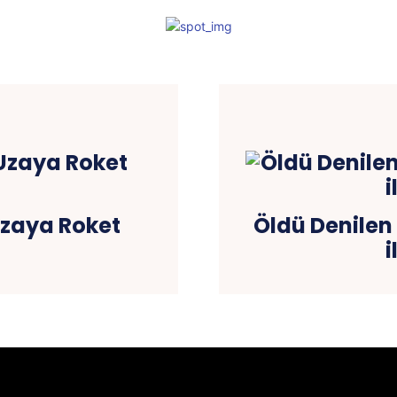
 Uzaya Roket
Öldü Denilen
i