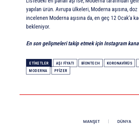
Listedeki en pahalı aşı ise, Moderna tarafından gel
yapılan ürün. Avrupa ülkeleri, Moderna aşısına, do
incelenen Moderna aşısına da, en geç 12 Ocak’a kad
bekleniyor.
En son gelişmeleri takip etmek için Instagram kana
ETIKETLER
AŞI FIYATI
BIONTECH
KORONAVIRÜS
MODERNA
PFIZER
MANŞET
DÜNYA