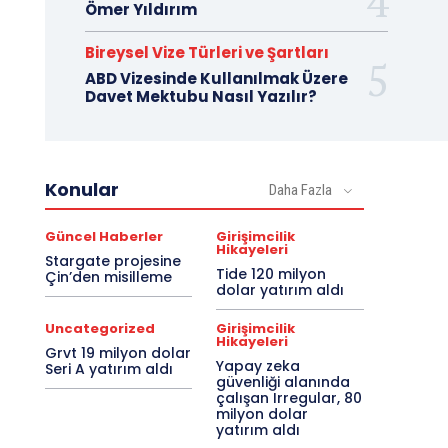
Ömer Yıldırım
Bireysel Vize Türleri ve Şartları
ABD Vizesinde Kullanılmak Üzere
Davet Mektubu Nasıl Yazılır?
Konular
Daha Fazla
Güncel Haberler
Girişimcilik
Hikayeleri
Stargate projesine
Tide 120 milyon
Çin’den misilleme
dolar yatırım aldı
Uncategorized
Girişimcilik
Hikayeleri
Grvt 19 milyon dolar
Yapay zeka
Seri A yatırım aldı
güvenliği alanında
çalışan Irregular, 80
milyon dolar
yatırım aldı