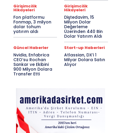
Girişimcilik
Girişimcilik
Hikayeleri
Hikayeleri
Fon platformu
Diştedavim, 15
Fonmap, 3 milyon
Milyon Dolar
dolar tohum
Değerleme
yatırım aldı
Üzerinden 440 Bin
Dolar Yatırım Aldı
Güncel Haberler
Start-up Haberleri
Nvidia, Enfabrica
Atlassian, DX’i 1
CEO’su Rochan
Milyar Dolara Satın
Sankar ve Ekibini
Alıyor
900 Milyon Dolara
Transfer Etti