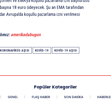
iştirilen ve EMA’ya koşullu pazarlama izni başvurusu
z başına 18 euro ödeyecek. Şu an EMA tarafından
ar Avrupa’da koşullu pazarlama izni verilmesi
lımız:
amerikadabugun
KORONAVIRÜS AŞISI
KOVID-19
KOVID-19 AŞISI
Popüler Kategoriler
GENEL
FLAŞ HABER
SON DAKIKA
HABERLE