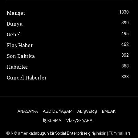
1330
Manşet
599
Dünya
495
Genel
462
Flaş Haber
392
Son Dakika
368
Haberler
333
Güncel Haberler
ANASAYFA
ABD’DE YAŞAM
ALIŞVERIŞ
EMLAK
İŞ KURMA
VIZE/SEYAHAT
© N© amerikadabugun bir Social Enterprises girişimidir. | Tüm hakları