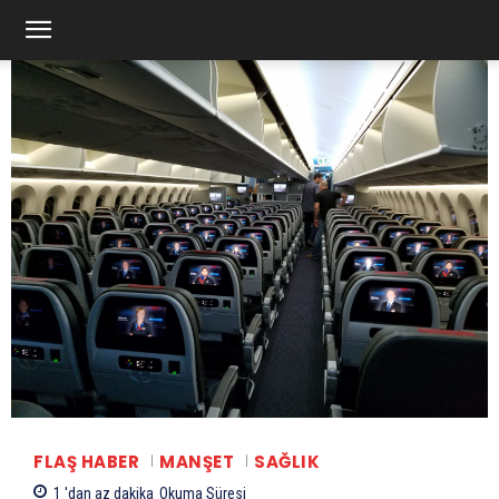
FLAŞ HABER
MANŞET
SAĞLIK
1 'dan az
dakika
Okuma Süresi