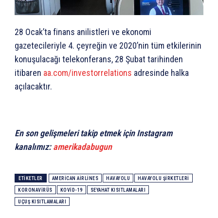
28 Ocak’ta finans anilistleri ve ekonomi
gazetecileriyle 4. çeyreğin ve 2020’nin tüm etkilerinin
konuşulacağı telekonferans, 28 Şubat tarihinden
itibaren
aa.com/investorrelations
adresinde halka
açılacaktır.
En son gelişmeleri takip etmek için Instagram
kanalımız:
amerikadabugun
ETIKETLER
AMERICAN AIRLINES
HAVAYOLU
HAVAYOLU ŞIRKETLERI
KORONAVIRÜS
KOVID-19
SEYAHAT KISITLAMALARI
UÇUŞ KISITLAMALARI