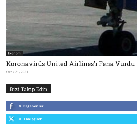
Ekonomi
Koronavirüs United Airlines’ı Fena Vurdu
Ocak 21, 2021
Bizi Takip Edin
0
Beğenenler
0
Takipçiler