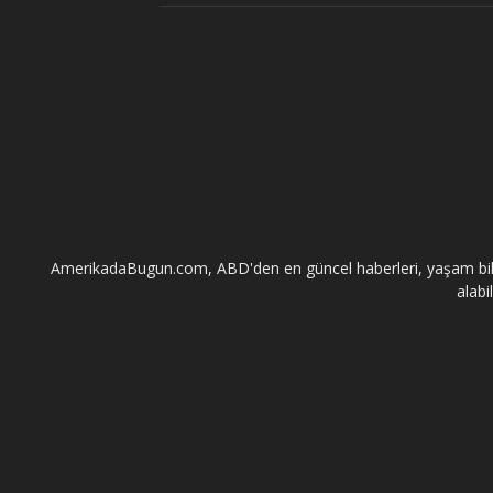
AmerikadaBugun.com, ABD'den en güncel haberleri, yaşam bilgileri
alabi