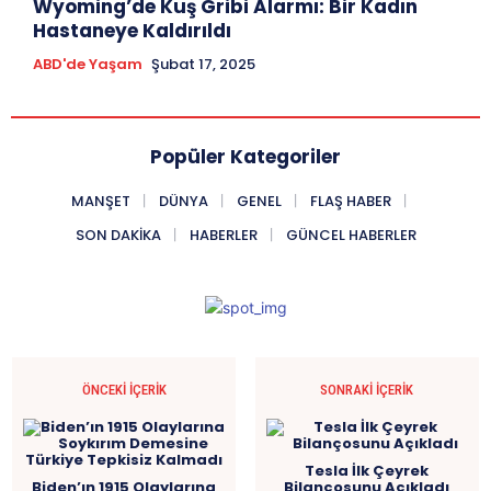
Wyoming’de Kuş Gribi Alarmı: Bir Kadın
Hastaneye Kaldırıldı
ABD'de Yaşam
Şubat 17, 2025
Popüler Kategoriler
MANŞET
DÜNYA
GENEL
FLAŞ HABER
SON DAKIKA
HABERLER
GÜNCEL HABERLER
ÖNCEKI İÇERIK
SONRAKI İÇERIK
Tesla İlk Çeyrek
Biden’ın 1915 Olaylarına
Bilançosunu Açıkladı