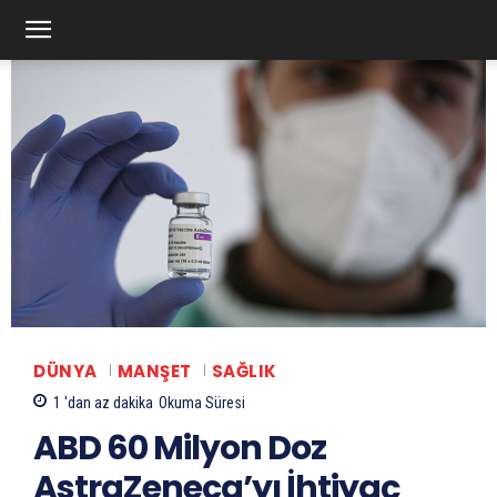
DÜNYA
MANŞET
SAĞLIK
1 'dan az
dakika
Okuma Süresi
ABD 60 Milyon Doz
AstraZeneca’yı İhtiyaç