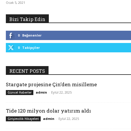
Ocak 5, 2021
Bizi Takip Edin
0
Beğenenler
0
Takipçiler
RECENT POSTS
Stargate projesine Çin’den misilleme
admin
-
Eylül 22, 2025
Güncel Haberler
Tide 120 milyon dolar yatırım aldı
admin
-
Eylül 22, 2025
Girişimcilik Hikayeleri