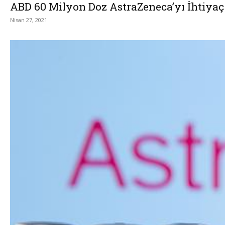
ABD 60 Milyon Doz AstraZeneca’yı İhtiyaç
Nisan 27, 2021