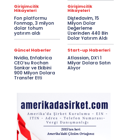
Girişimcilik
Girişimcilik
Hikayeleri
Hikayeleri
Fon platformu
Diştedavim, 15
Fonmap, 3 milyon
Milyon Dolar
dolar tohum
Değerleme
yatırım aldı
Üzerinden 440 Bin
Dolar Yatırım Aldı
Güncel Haberler
Start-up Haberleri
Nvidia, Enfabrica
Atlassian, DX’i 1
CEO’su Rochan
Milyar Dolara Satın
Sankar ve Ekibini
Alıyor
900 Milyon Dolara
Transfer Etti