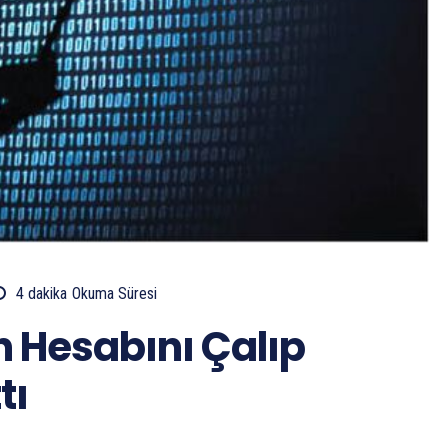
4
dakika
Okuma Süresi
n Hesabını Çalıp
tı