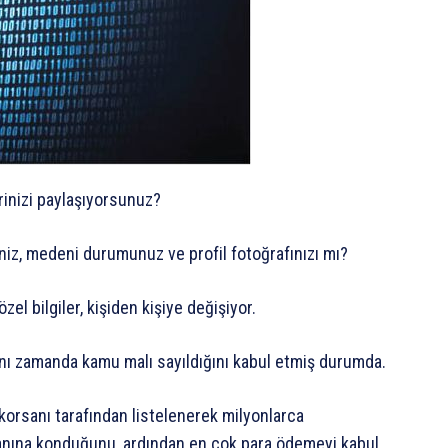
rinizi paylaşıyorsunuz?
şiniz, medeni durumunuz ve profil fotoğrafınızı mı?
el bilgiler, kişiden kişiye değişiyor.
aynı zamanda kamu malı sayıldığını kabul etmiş durumda.
r korsanı tarafından listelenerek milyonlarca
abanına konduğunu, ardından en çok para ödemeyi kabul