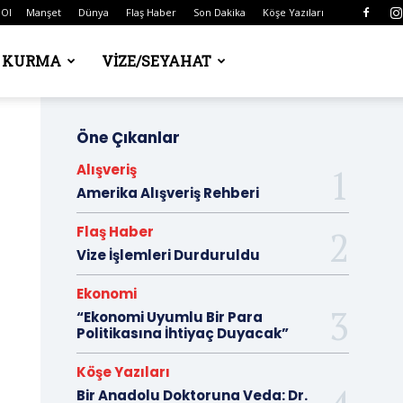
 Ol
Manşet
Dünya
Flaş Haber
Son Dakika
Köşe Yazıları
Ş KURMA
VIZE/SEYAHAT
Öne Çıkanlar
Alışveriş
Amerika Alışveriş Rehberi
Flaş Haber
Vize İşlemleri Durduruldu
Ekonomi
“Ekonomi Uyumlu Bir Para
Politikasına İhtiyaç Duyacak”
Köşe Yazıları
Bir Anadolu Doktoruna Veda: Dr.