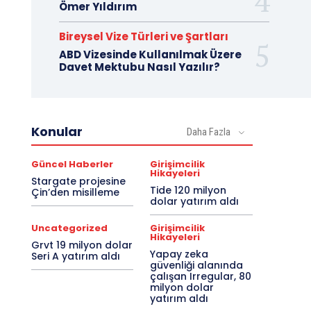
Ömer Yıldırım
Bireysel Vize Türleri ve Şartları
ABD Vizesinde Kullanılmak Üzere
Davet Mektubu Nasıl Yazılır?
Konular
Daha Fazla
Güncel Haberler
Girişimcilik
Hikayeleri
Stargate projesine
Tide 120 milyon
Çin’den misilleme
dolar yatırım aldı
Uncategorized
Girişimcilik
Hikayeleri
Grvt 19 milyon dolar
Yapay zeka
Seri A yatırım aldı
güvenliği alanında
çalışan Irregular, 80
milyon dolar
yatırım aldı