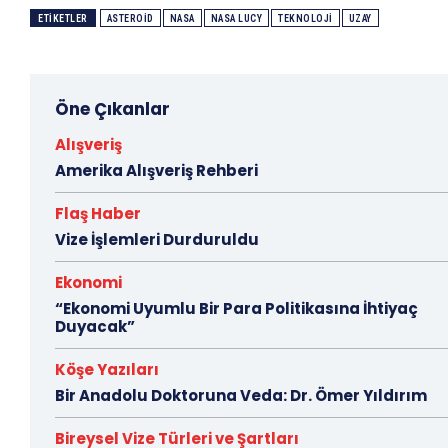
ETIKETLER
ASTEROID
NASA
NASA LUCY
TEKNOLOJI
UZAY
Öne Çıkanlar
Alışveriş
Amerika Alışveriş Rehberi
Flaş Haber
Vize İşlemleri Durduruldu
Ekonomi
“Ekonomi Uyumlu Bir Para Politikasına İhtiyaç
Duyacak”
Köşe Yazıları
Bir Anadolu Doktoruna Veda: Dr. Ömer Yıldırım
Bireysel Vize Türleri ve Şartları