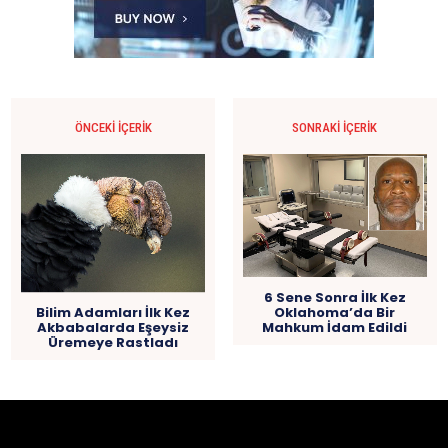
ÖNCEKI İÇERIK
SONRAKI İÇERIK
6 Sene Sonra İlk Kez
Oklahoma’da Bir
Bilim Adamları İlk Kez
Mahkum İdam Edildi
Akbabalarda Eşeysiz
Üremeye Rastladı