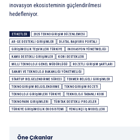
inovasyon ekosisteminin güçlendirilmesi
hedefleniyor.
ETIKETLER
2025 TEKNOGIRIŞIM DÜZENLEMESI
AR-GE DESTEKLI GIRIŞIMLER
DIJITAL BAŞVURU PORTALI
GIRIŞIMCILIK TEŞVIKLERI TÜRKIYE
INOVASYON YÖNETMELIĞI
KAMU DESTEKLI GIRIŞIMLER
KOBİ DESTEKLERI
MILLI TEKNOLOJI GENEL MÜDÜRLÜĞÜ
ROZETLI GIRIŞIM ŞARTLARI
SANAYI VE TEKNOLOJI BAKANLIĞI YÖNETMELIĞI
STARTUP BELGELENDIRME SÜRECI
TEKMER BELGELI GIRIŞIMLER
TEKNOGIRIŞIM BELGELENDIRME
TEKNOGIRIŞIM ROZETI
TEKNOLOJI GIRIŞIMLERI TÜRKIYE
TEKNOLOJI TABANLI KOBİ
TEKNOPARK GIRIŞIMLERI
TÜBİTAK DESTEKLI PROJELER
TÜRKIYE GIRIŞIMCILIK EKOSISTEMI
YENILIKÇI IŞ MODELLERI
Öne Çıkanlar