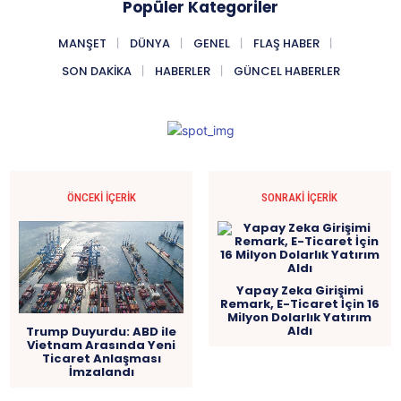
Popüler Kategoriler
MANŞET
DÜNYA
GENEL
FLAŞ HABER
SON DAKIKA
HABERLER
GÜNCEL HABERLER
ÖNCEKI İÇERIK
SONRAKI İÇERIK
Yapay Zeka Girişimi
Remark, E-Ticaret İçin 16
Milyon Dolarlık Yatırım
Aldı
Trump Duyurdu: ABD ile
Vietnam Arasında Yeni
Ticaret Anlaşması
İmzalandı