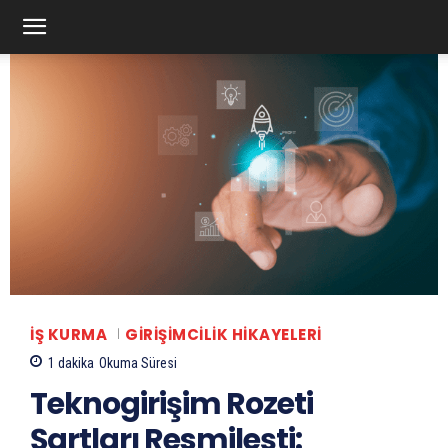
İŞ KURMA
GIRIŞIMCILIK HIKAYELERI
1
dakika
Okuma Süresi
Teknogirişim Rozeti
Şartları Resmileşti: