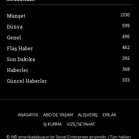
1330
Manşet
599
Dünya
495
Genel
462
Flaş Haber
392
Son Dakika
368
Haberler
333
Güncel Haberler
ANASAYFA
ABD’DE YAŞAM
ALIŞVERIŞ
EMLAK
İŞ KURMA
VIZE/SEYAHAT
© N© amerikadabugun bir Social Enterprises girişimidir. | Tüm hakları