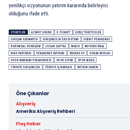
yenilikçi vizyonunun yatırım kararında belirleyici
olduğunu ifade etti.
ETIKETLER
AZIMUT GRUBU
E-TICARET
GENÇ TÜKETICILER
GIRIŞIM SERMAYESI
GIRIŞIMCILIK EKOSISTEMI
HIBRIT PERAKENDE
KURUMSAL DÖNÜŞÜM
LYCIAN CAPITAL
MAXIS
MUSTAFA ÜNAL
NIKE PARTNERI
PERAKENDE YATIRIMI
SNEAKS UP
SOKAK MODASI
SPOR AYAKKABI PERAKENDESI
SPOR GIYIM
SPOR MODA
TÜRKIYE GIRIŞIMLERI
TÜRKIYE İŞ BANKASI
YATIRIM HABERI
Öne Çıkanlar
Alışveriş
Amerika Alışveriş Rehberi
Flaş Haber