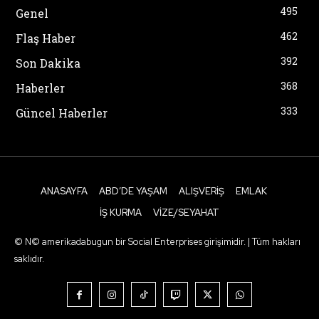
495
Genel
462
Flaş Haber
392
Son Dakika
368
Haberler
333
Güncel Haberler
ANASAYFA
ABD’DE YAŞAM
ALIŞVERIŞ
EMLAK
İŞ KURMA
VIZE/SEYAHAT
© N© amerikadabugun bir Social Enterprises girişimidir. | Tüm hakları
saklıdır.