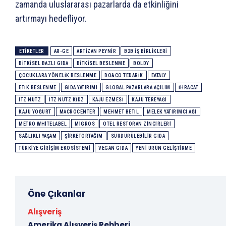
zamanda uluslararası pazarlarda da etkinliğini
artırmayı hedefliyor.
ETIKETLER
AR-GE
ARTIZAN PEYNIR
B2B IŞ BIRLIKLERI
BITKISEL BAZLI GIDA
BITKISEL BESLENME
BOLDY
ÇOCUKLARA YÖNELIK BESLENME
DO&CO TEDARIK
EATALY
ETIK BESLENME
GIDA YATIRIMI
GLOBAL PAZARLARA AÇILIM
IHRACAT
ITZ NUTZ
ITZ NUTZ KIDZ
KAJU EZMESI
KAJU TEREYAĞI
KAJU YOĞURT
MACROCENTER
MEHMET BETIL
MELEK YATIRIMCI AĞI
METRO WHITELABEL
MIGROS
OTEL RESTORAN ZINCIRLERI
SAĞLIKLI YAŞAM
ŞIRKETORTAĞIM
SÜRDÜRÜLEBILIR GIDA
TÜRKIYE GIRIŞIM EKOSISTEMI
VEGAN GIDA
YENI ÜRÜN GELIŞTIRME
Öne Çıkanlar
Alışveriş
Amerika Alışveriş Rehberi