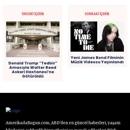
ÖNCEKI İÇERIK
SONRAKI İÇERIK
Yeni James Bond Filminin
Müzik Videosu Yayınlandı
Donald Trump “Tedbir”
Amacıyla Walter Reed
Askeri Hastanesi’ne
Götürüldü
AmerikadaBugun.com, ABD'den en güncel haberleri, yaşam