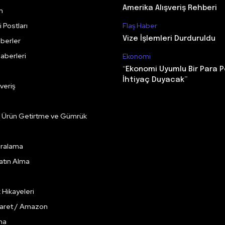
Amerika Alışveriş Rehberi
m
 Postları
Flaş Haber
Vize İşlemleri Durduruldu
berler
aberleri
Ekonomi
“Ekonomi Uyumlu Bir Para P
İhtiyaç Duyacak”
veriş
e Ürün Getirtme ve Gümrük
Kiralama
Satın Alma
k Hikayeleri
caret / Amazon
ma