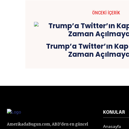
ÖNCEKI İÇERIK
Trump’a Twitter’ın Kapıl
Zaman Açılmay
KONULAR
AmerikadaBugun.com, ABD'den en güncel
Anasayfa