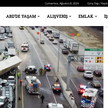
Cumartesi, Ağustos 8, 2026
Giriş Yap / Kayıt
ABD’DE YAŞAM
ALIŞVERIŞ
EMLAK
İ