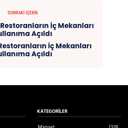
SONRAKI İÇERIK
Restoranların İç Mekanları
ullanıma Açıldı
KATEGORILER
Manşet
1330