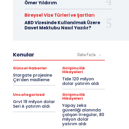
Ömer Yıldırım
Bireysel Vize Türleri ve Şartları
ABD Vizesinde Kullanılmak Üzere
Davet Mektubu Nasıl Yazılır?
Konular
Daha Fazla
Güncel Haberler
Girişimcilik
Hikayeleri
Stargate projesine
Tide 120 milyon
Çin’den misilleme
dolar yatırım aldı
Uncategorized
Girişimcilik
Hikayeleri
Grvt 19 milyon dolar
Yapay zeka
Seri A yatırım aldı
güvenliği alanında
çalışan Irregular, 80
milyon dolar
yatırım aldı