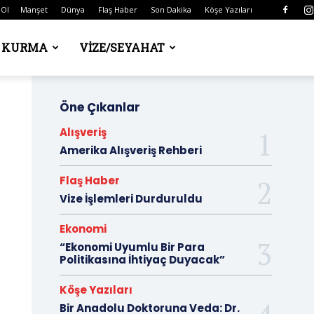
 Ol
Manşet
Dünya
Flaş Haber
Son Dakika
Köşe Yazıları
Ş KURMA
VIZE/SEYAHAT
Öne Çıkanlar
Alışveriş
Amerika Alışveriş Rehberi
Flaş Haber
Vize İşlemleri Durduruldu
Ekonomi
“Ekonomi Uyumlu Bir Para
Politikasına İhtiyaç Duyacak”
Köşe Yazıları
Bir Anadolu Doktoruna Veda: Dr.