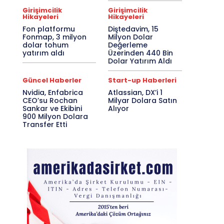
Girişimcilik
Girişimcilik
Hikayeleri
Hikayeleri
Fon platformu
Diştedavim, 15
Fonmap, 3 milyon
Milyon Dolar
dolar tohum
Değerleme
yatırım aldı
Üzerinden 440 Bin
Dolar Yatırım Aldı
Güncel Haberler
Start-up Haberleri
Nvidia, Enfabrica
Atlassian, DX’i 1
CEO’su Rochan
Milyar Dolara Satın
Sankar ve Ekibini
Alıyor
900 Milyon Dolara
Transfer Etti