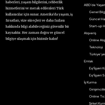
haberleri, yaşam bilgilerini, rehberlik
ABD’de Yaşa
hizmetlerini ve merak edilenleri Türk
Genel Bilgi
kullanıcılar için sunar. Amerika'da yaşam, iş
Güncel Ha
fırsatları, vize süreçleri ve daha fazlası
Start-up H
hakkında bilgi alabileceğiniz güvenilir bir
kaynaktır. Her zaman doğru ve güncel
Alışveriş
bilgiye ulaşmak için bizimle kalın!
Online Alış
Teknoloji
Türkiye’y
Emlak
Ev/İşyeri 
Ev/İşyeri 
İş Kurma
Girişimcili
Online Ti
Şirket Kur