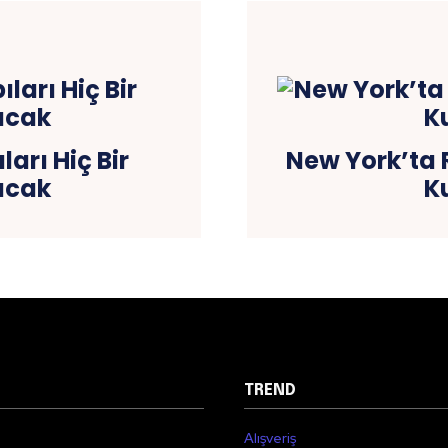
arı Hiç Bir
New York’ta 
acak
K
TREND
Alışveriş