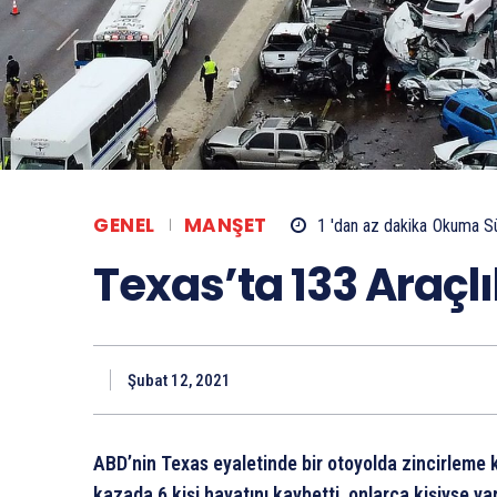
GENEL
MANŞET
1 'dan az
dakika
Okuma Sü
Texas’ta 133 Araçl
Şubat 12, 2021
ABD’nin Texas eyaletinde bir otoyolda zincirleme
kazada 6 kişi hayatını kaybetti, onlarca kişiyse ya