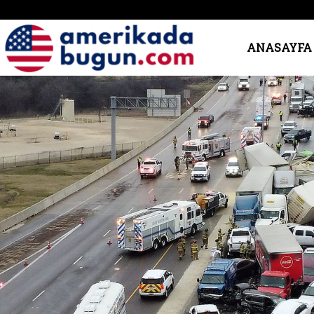
Amerika’da
ANASAYFA
Bugün