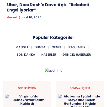
Uber, DoorDash’e Dava Açtı: “Rekabeti
Engelliyorlar”
Genel
Şubat 16, 2025
Popüler Kategoriler
MANŞET
DÜNYA
GENEL
FLAŞ HABER
SON DAKIKA
HABERLER
GÜNCEL HABERLER
ÖNCEKI İÇERIK
SONRAKI İÇERIK