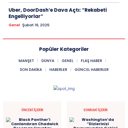
Uber, DoorDash’e Dava Açtı: “Rekabeti
Engelliyorlar”
Genel
Şubat 16, 2025
Popüler Kategoriler
MANŞET
DÜNYA
GENEL
FLAŞ HABER
SON DAKIKA
HABERLER
GÜNCEL HABERLER
ÖNCEKI İÇERIK
SONRAKI İÇERIK