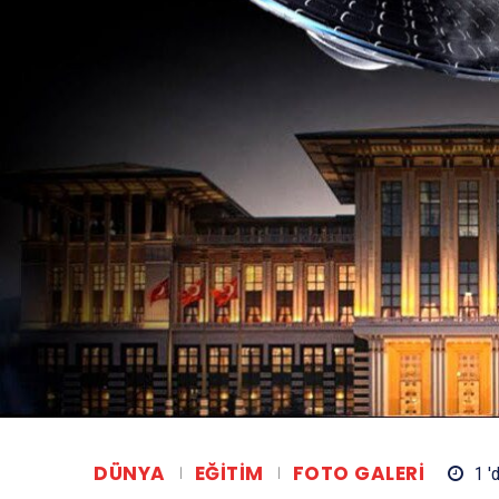
DÜNYA
EĞITIM
FOTO GALERI
1 '