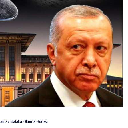
dan az
dakika
Okuma Süresi