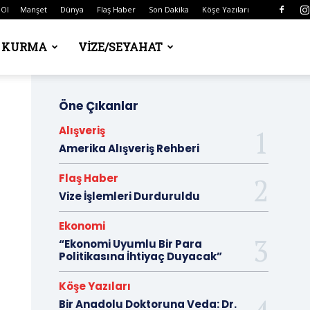
 Ol
Manşet
Dünya
Flaş Haber
Son Dakika
Köşe Yazıları
Ş KURMA
VIZE/SEYAHAT
Öne Çıkanlar
Alışveriş
Amerika Alışveriş Rehberi
Flaş Haber
Vize İşlemleri Durduruldu
Ekonomi
“Ekonomi Uyumlu Bir Para
Politikasına İhtiyaç Duyacak”
Köşe Yazıları
Bir Anadolu Doktoruna Veda: Dr.