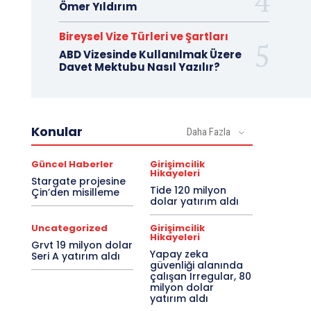
Ömer Yıldırım
Bireysel Vize Türleri ve Şartları
ABD Vizesinde Kullanılmak Üzere
Davet Mektubu Nasıl Yazılır?
Konular
Daha Fazla
Güncel Haberler
Girişimcilik
Hikayeleri
Stargate projesine
Tide 120 milyon
Çin’den misilleme
dolar yatırım aldı
Uncategorized
Girişimcilik
Hikayeleri
Grvt 19 milyon dolar
Yapay zeka
Seri A yatırım aldı
güvenliği alanında
çalışan Irregular, 80
milyon dolar
yatırım aldı