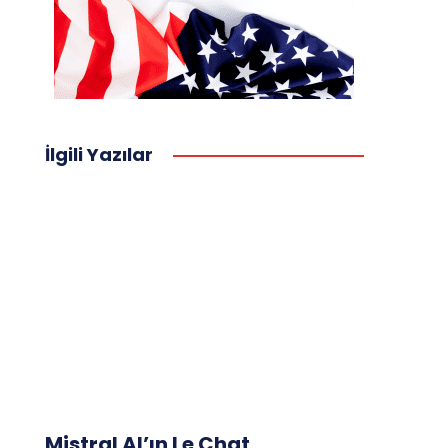
İlgili Yazılar
Mistral AI’ın Le Chat