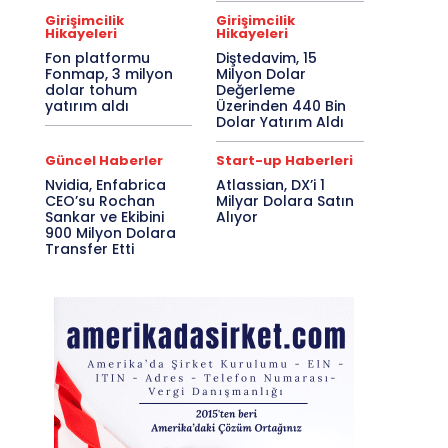
Girişimcilik
Girişimcilik
Hikayeleri
Hikayeleri
Fon platformu
Diştedavim, 15
Fonmap, 3 milyon
Milyon Dolar
dolar tohum
Değerleme
yatırım aldı
Üzerinden 440 Bin
Dolar Yatırım Aldı
Güncel Haberler
Start-up Haberleri
Nvidia, Enfabrica
Atlassian, DX’i 1
CEO’su Rochan
Milyar Dolara Satın
Sankar ve Ekibini
Alıyor
900 Milyon Dolara
Transfer Etti