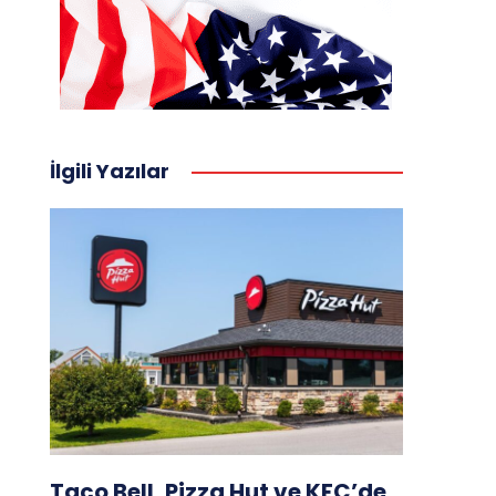
İlgili Yazılar
Taco Bell, Pizza Hut ve KFC’de