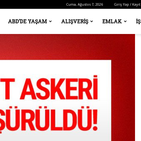
Cuma, Ağustos 7, 2026
Giriş Yap / Kayıt
ABD’DE YAŞAM
ALIŞVERIŞ
EMLAK
İ