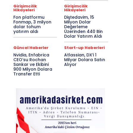
Girişimcilik
Girişimcilik
Hikayeleri
Hikayeleri
Fon platformu
Diştedavim, 15
Fonmap, 3 milyon
Milyon Dolar
dolar tohum
Değerleme
yatırım aldı
Üzerinden 440 Bin
Dolar Yatırım Aldı
Güncel Haberler
Start-up Haberleri
Nvidia, Enfabrica
Atlassian, DX’i 1
CEO’su Rochan
Milyar Dolara Satın
Sankar ve Ekibini
Alıyor
900 Milyon Dolara
Transfer Etti