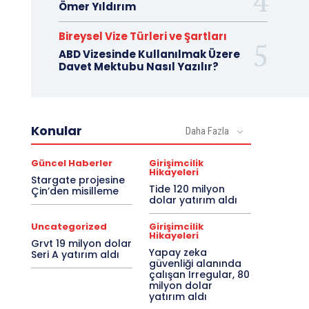
Ömer Yıldırım
Bireysel Vize Türleri ve Şartları
ABD Vizesinde Kullanılmak Üzere
Davet Mektubu Nasıl Yazılır?
Konular
Daha Fazla
Güncel Haberler
Girişimcilik
Hikayeleri
Stargate projesine
Tide 120 milyon
Çin’den misilleme
dolar yatırım aldı
Uncategorized
Girişimcilik
Hikayeleri
Grvt 19 milyon dolar
Yapay zeka
Seri A yatırım aldı
güvenliği alanında
çalışan Irregular, 80
milyon dolar
yatırım aldı