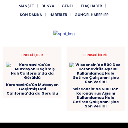
MANŞET
DÜNYA
GENEL
FLAŞ HABER
SON DAKIKA
HABERLER
GÜNCEL HABERLER
ÖNCEKI İÇERIK
SONRAKI İÇERIK
Koronavirüs’ün Mutasyon
Geçirmiş Hali
Wisconsin’de 500 Doz
California’da da Görüldü
Koronavirüs Aşısını
Kullanılamaz Hale
Getiren Çalışanın İşine
Son Verildi