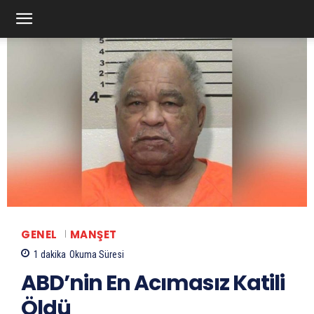
GENEL
MANŞET
1
dakika
Okuma Süresi
ABD’nin En Acımasız Katili
Öldü