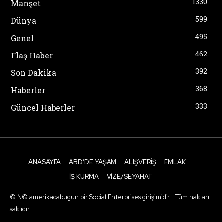
1330
Manşet
599
Dünya
495
Genel
462
Flaş Haber
392
Son Dakika
368
Haberler
333
Güncel Haberler
ANASAYFA
ABD’DE YAŞAM
ALIŞVERIŞ
EMLAK
İŞ KURMA
VIZE/SEYAHAT
© N© amerikadabugun bir Social Enterprises girişimidir. | Tüm hakları
saklıdır.